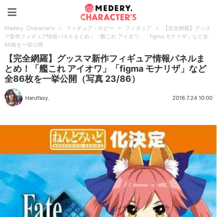
Medery. Character's
Medery. Character's
>
フィギュア・ホビー
>
フィギュア
>
【完全網羅】グッス
マ新作フィギュア情報パネルまとめ！「艦これ アイオワ」「figma モナリザ」など全
86枚を一挙公開
【完全網羅】グッスマ新作フィギュア情報パネルま
とめ！「艦これ アイオワ」「figma モナリザ」など
全86枚を一挙公開（写真 23/86）
HaruYasy.
2016.7.24 10:00