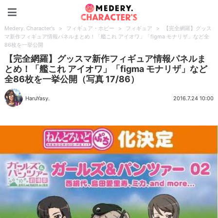
Medery. Character's
Medery. Character's
>
フィギュア・ホビー
>
フィギュア
>
【完全網羅】グッス
マ新作フィギュア情報パネルまとめ！「艦これ アイオワ」「figma モナリザ」など全
86枚を一挙公開
【完全網羅】グッスマ新作フィギュア情報パネルま
とめ！「艦これ アイオワ」「figma モナリザ」など
全86枚を一挙公開（写真 17/86）
HaruYasy.
2016.7.24 10:00