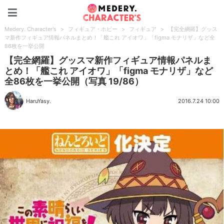
Medery. Character's
Medery. Character's
>
フィギュア・ホビー
>
フィギュア
>
【完全網羅】グッス
マ新作フィギュア情報パネルまとめ！「艦これ アイオワ」「figma モナリザ」など全
86枚を一挙公開
【完全網羅】グッスマ新作フィギュア情報パネルま
とめ！「艦これ アイオワ」「figma モナリザ」など
全86枚を一挙公開（写真 19/86）
HaruYasy.
2016.7.24 10:00