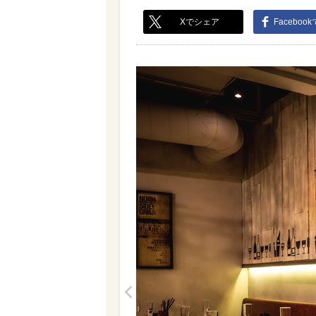
Xでシェア
Faceboo
<