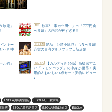
飲み放題」
歓喜!「串カツ田中」の「777円食
鶏肉
!
べ放題」の内容が神すぎる!!
りドンキー
絶品「台湾小籠包」も食べ放題!
安うま肉
むべき神
充実の台湾グルメブッフェ新店舗
ール鍋」
【カルディ新発売】高級感すご
おしゃれ
い「レモンバッグ」の中身が優秀！実
用的＆おいしい4点セット実物レビュー
♪
ESOLA川崎駅前店
ESOLA町田駅前店
駅前店
ESOLA登戸駅前店
ESOLA鳥取駅前店
ESOLA