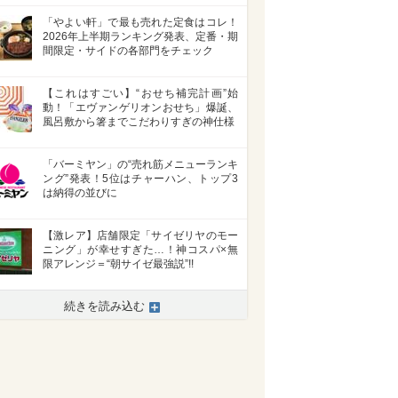
「やよい軒」で最も売れた定食はコレ！
2026年上半期ランキング発表、定番・期
間限定・サイドの各部門をチェック
【これはすごい】“おせち補完計画”始
動！「エヴァンゲリオンおせち」爆誕、
風呂敷から箸までこだわりすぎの神仕様
「バーミヤン」の“売れ筋メニューランキ
ング”発表！5位はチャーハン、トップ3
は納得の並びに
【激レア】店舗限定「サイゼリヤのモー
ニング」が幸せすぎた…！神コスパ×無
限アレンジ＝“朝サイゼ最強説”!!
続きを読み込む
>