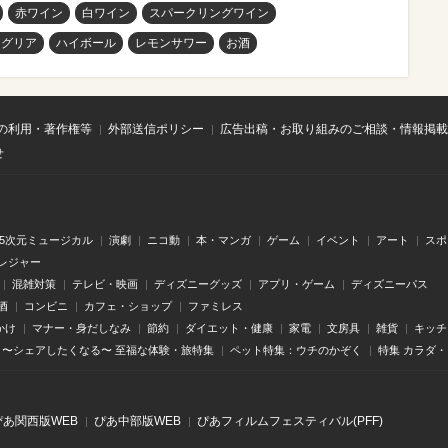
赤ワイン
白ワイン
スパークリングワイン
ングリア
ハイボール
レモンサワー
お酒
の利用・著作権等
外部送信ポリシー
広告出稿・お取り組みのご相談・情報掲載
せ
.5次元ミュージカル
演劇
ニコ動
本・マンガ
ゲーム
イベント
アート
スポ
レジャー
混雑対策
テレビ・映画
ディズニーグッズ
アプリ・ゲーム
ディズニーパス
酒
コンビニ
カフェ・ショップ
ファミレス
かけ
マナー・身だしなみ
節約
ダイエット・健康
家電
文房具
雑貨
キッチ
〜シェアしたくなる〜 至福な体験・旅特集
ペット特集：ウチのかぞく
特集 カラダ
ぴあ関⻄版WEB
ぴあ中部版WEB
ぴあフィルムフェスティバル(PFF)