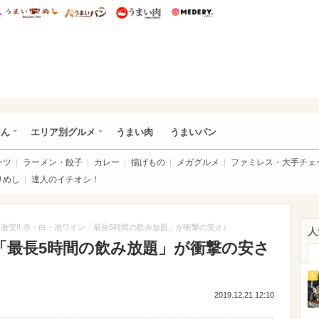
総研 ディズニー特集
mimot.
うまいめし
うまいパン
うまい肉
Medery.
いめし
はん
エリア別グルメ
うまい肉
うまいパン
ーツ
ラーメン・餃子
カレー
揚げもの
メガグルメ
ファミレス・大手チェ
りめし
達人のイチオシ！
激安!! 赤・白・泡ワイン「最長5時間の飲み放題」が衝撃の安さ♪
人
ン「最長5時間の飲み放題」が衝撃の安さ
1
2019.12.21 12:10