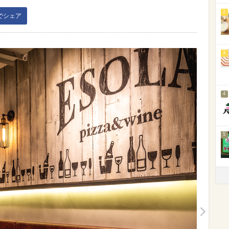
2
kでシェア
3
4
5