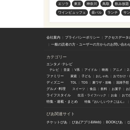
エソラ
東京
神奈川
鳥取
飲み放題
ワインビュッフェ
昼バル
ランチ
サ
会社案内
プライバシーポリシー
アクセスデータ
一般の読者の方・ユーザーの方からのお問い合わ
カテゴリー
エンタメ･テレビ
テレビ
音楽
V系
アイドル
映画
アニメ
2
ファミリー
家庭
子ども
おしゃれ
おでかけ・
ディズニー
TDL
TDS
裏ワザ・攻略
混雑予想
グルメ･料理
スイーツ
食品
飲料
お菓子
お
ライフスタイル
生活・ライフハック
お金
おで
特集
・
連載
・
まとめ
特集『おいしいウチごはん』
ぴあ関連サイト
チケットぴあ
ぴあ(アプリ&Web)
BOOKぴあ