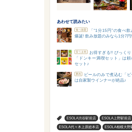
あわせて読みたい
「“1分15円”の食べ
食べ放題
爆誕! 飲み放題のみなら1分7円!
お得すぎる!! びっく
安うま肉
「ドンキー満喫セット」は頼
セット♪
ビールのみで煮込む「ビ
豚肉
は自家製ウインナーが絶品♪
>
ESOLA渋谷駅前店
ESOLA上野駅前店
ESOLA代々木上原総本店
ESOLA相模大野