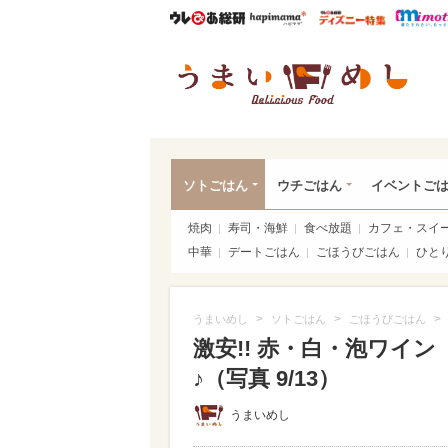
ウレぴあ総研
ハピママ*
ウレぴあ
うま
ソトごはん
ウチごはん
イベントご
焼肉
寿司・海鮮
食べ放題
カフェ・スイ
中華
デートごはん
ごほうびごはん
ひと
>
>
>
うまいめし
ソトごはん
ごほうびごはん
激安!! 赤・白・泡ワイ
♪（写真 9/13）
うまいめし