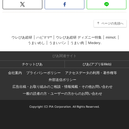
ページの先頭へ
ウレぴあ総研
|
ハピママ*
|
ウレぴあ総研 ディズニー特集
|
mimot.
|
うまいめし
|
うまいパン
|
うまい肉
|
Medery.
ぴあ関連サイト
チケットぴあ
ぴあ(アプリ&Web)
会社案内
プライバシーポリシー
アクセスデータの利用・著作権等
外部送信ポリシー
広告出稿・お取り組みのご相談・情報掲載・その他お問い合わせ
一般の読者の方・ユーザーの方からのお問い合わせ
Copyright (C) PIA Corporation. All Rights Reserved.