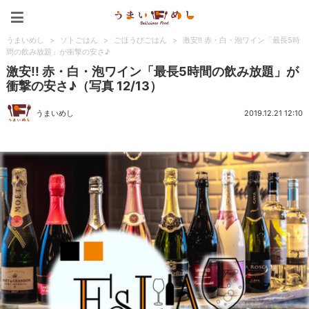
うまいめし
うまいめし
>
ソトごはん
>
ごほうびごはん
>
激安!! 赤・白・泡ワイン「最長5時
間の飲み放題」が衝撃の安さ♪
激安!! 赤・白・泡ワイン「最長5時間の飲み放題」が
衝撃の安さ♪（写真 12/13）
うまいめし
2019.12.21 12:10