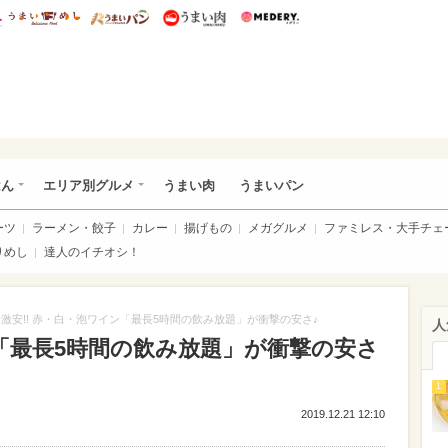
総研 ディズニー特集
mimot.
うまいめし
うまいパン
うまい肉
Medery.
いめし
はん
エリア別グルメ
うまい肉
うまいパン
ーツ
ラーメン・餃子
カレー
揚げもの
メガグルメ
ファミレス・大手チェ
りめし
達人のイチオシ！
激安!! 赤・白・泡ワイン「最長5時間の飲み放題」が衝撃の安さ♪
人
ン「最長5時間の飲み放題」が衝撃の安さ
1
2019.12.21 12:10