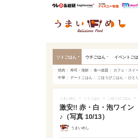
ウレぴあ総研
ハピママ*
ウレぴあ
うま
ソトごはん
ウチごはん
イベントご
焼肉
寿司・海鮮
食べ放題
カフェ・スイ
中華
デートごはん
ごほうびごはん
ひと
>
>
>
うまいめし
ソトごはん
ごほうびごはん
激安!! 赤・白・泡ワイ
♪（写真 10/13）
うまいめし