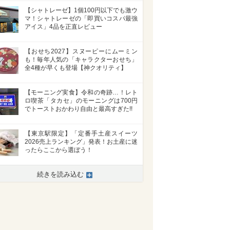
【シャトレーゼ】1個100円以下でも激ウ
マ！シャトレーゼの「即買いコスパ最強
アイス」4品を正直レビュー
【おせち2027】スヌーピーにムーミン
も！毎年人気の「キャラクターおせち」
全4種が早くも登場【神クオリティ】
【モーニング実食】令和の奇跡…！レト
ロ喫茶「タカセ」のモーニングは700円
でトーストおかわり自由と最高すぎた!!
【東京駅限定】「定番手土産スイーツ
2026売上ランキング」発表！お土産に迷
ったらここから選ぼう！
続きを読み込む
>