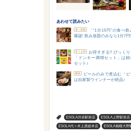
あわせて読みたい
「“1分15円”の食べ
食べ放題
爆誕! 飲み放題のみなら1分7円!
お得すぎる!! びっく
安うま肉
「ドンキー満喫セット」は頼
セット♪
ビールのみで煮込む「ビ
豚肉
は自家製ウインナーが絶品♪
>
ESOLA渋谷駅前店
ESOLA上野駅前店
ESOLA代々木上原総本店
ESOLA相模大野