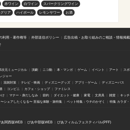
赤ワイン
白ワイン
スパークリングワイン
ングリア
ハイボール
レモンサワー
お酒
の利用・著作権等
外部送信ポリシー
広告出稿・お取り組みのご相談・情報掲載
せ
.5次元ミュージカル
演劇
ニコ動
本・マンガ
ゲーム
イベント
アート
スポ
レジャー
混雑対策
テレビ・映画
ディズニーグッズ
アプリ・ゲーム
ディズニーパス
酒
コンビニ
カフェ・ショップ
ファミレス
かけ
マナー・身だしなみ
節約
ダイエット・健康
家電
文房具
雑貨
キッチ
〜シェアしたくなる〜 至福な体験・旅特集
ペット特集：ウチのかぞく
特集 カラダ
ぴあ関⻄版WEB
ぴあ中部版WEB
ぴあフィルムフェスティバル(PFF)