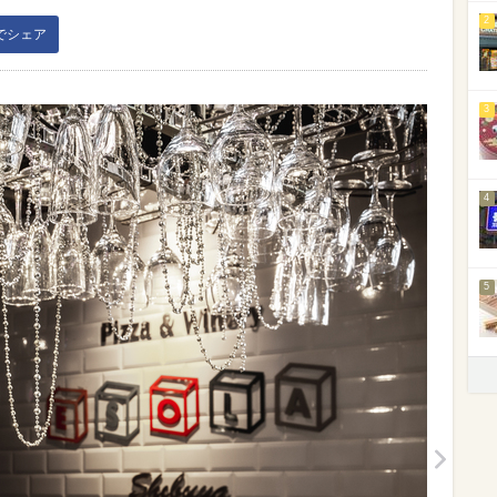
2
kでシェア
3
4
5