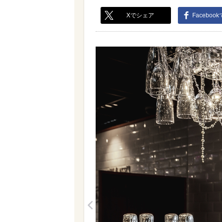
Xでシェア
Faceboo
<