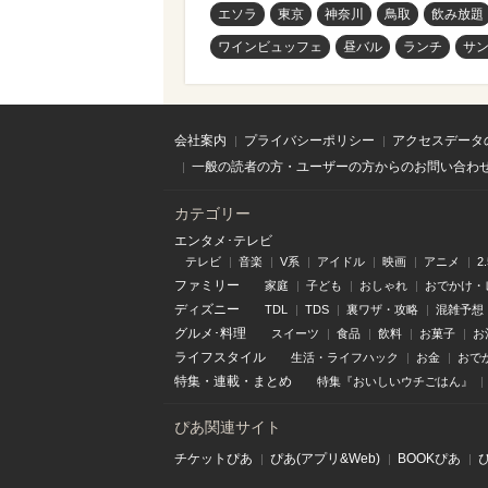
エソラ
東京
神奈川
鳥取
飲み放題
ワインビュッフェ
昼バル
ランチ
サ
会社案内
プライバシーポリシー
アクセスデータ
一般の読者の方・ユーザーの方からのお問い合わ
カテゴリー
エンタメ･テレビ
テレビ
音楽
V系
アイドル
映画
アニメ
2
ファミリー
家庭
子ども
おしゃれ
おでかけ・
ディズニー
TDL
TDS
裏ワザ・攻略
混雑予想
グルメ･料理
スイーツ
食品
飲料
お菓子
お
ライフスタイル
生活・ライフハック
お金
おで
特集
・
連載
・
まとめ
特集『おいしいウチごはん』
ぴあ関連サイト
チケットぴあ
ぴあ(アプリ&Web)
BOOKぴあ