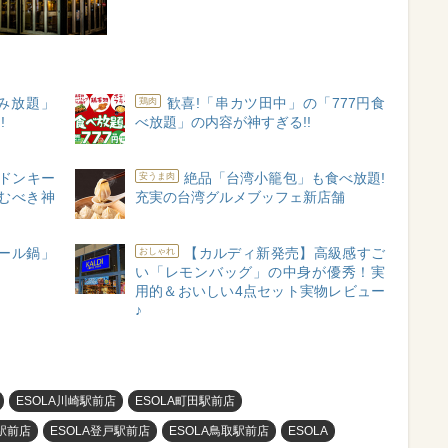
飲み放題」
歓喜!「串カツ田中」の「777円食
鶏肉
!
べ放題」の内容が神すぎる!!
りドンキー
絶品「台湾小籠包」も食べ放題!
安うま肉
むべき神
充実の台湾グルメブッフェ新店舗
ール鍋」
【カルディ新発売】高級感すご
おしゃれ
い「レモンバッグ」の中身が優秀！実
用的＆おいしい4点セット実物レビュー
♪
ESOLA川崎駅前店
ESOLA町田駅前店
駅前店
ESOLA登戸駅前店
ESOLA鳥取駅前店
ESOLA