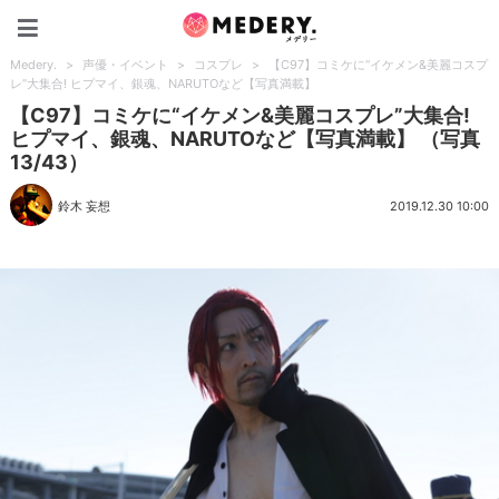
Medery.
Medery.
>
声優・イベント
>
コスプレ
>
【C97】コミケに“イケメン&美麗コスプ
レ”大集合! ヒプマイ、銀魂、NARUTOなど【写真満載】
【C97】コミケに“イケメン&美麗コスプレ”大集合!
ヒプマイ、銀魂、NARUTOなど【写真満載】 （写真
13/43）
鈴木 妄想
2019.12.30 10:00