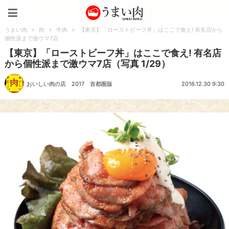
うまい肉
うまい肉
>
肉
>
牛肉
>
【東京】「ローストビーフ丼」はここで食え! 有名店から
個性派まで激ウマ7店
【東京】「ローストビーフ丼」はここで食え! 有名店
から個性派まで激ウマ7店（写真 1/29）
おいしい肉の店 2017 首都圏版
2016.12.30 9:30