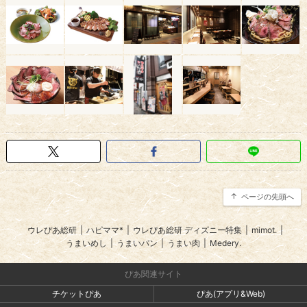
ページの先頭へ
ウレぴあ総研
|
ハピママ*
|
ウレぴあ総研 ディズニー特集
|
mimot.
|
うまいめし
|
うまいパン
|
うまい肉
|
Medery.
ぴあ関連サイト
チケットぴあ
ぴあ(アプリ&Web)