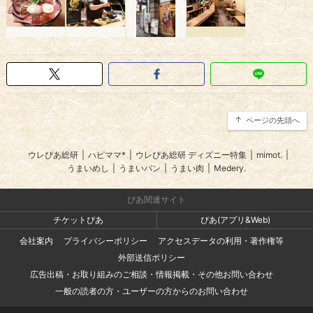
ページの先頭へ
ウレぴあ総研
|
ハピママ*
|
ウレぴあ総研 ディズニー特集
|
mimot.
|
うまいめし
|
うまいパン
|
うまい肉
|
Medery.
ぴあ関連サイト
チケットぴあ
ぴあ(アプリ&Web)
会社案内
プライバシーポリシー
アクセスデータの利用・著作権等
外部送信ポリシー
広告出稿・お取り組みのご相談・情報掲載・その他お問い合わせ
一般の読者の方・ユーザーの方からのお問い合わせ