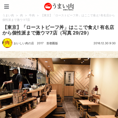
うまい肉
うまい肉
>
肉
>
牛肉
>
【東京】「ローストビーフ丼」はここで食え! 有名店から
個性派まで激ウマ7店
【東京】「ローストビーフ丼」はここで食え! 有名店
から個性派まで激ウマ7店（写真 29/29）
おいしい肉の店 2017 首都圏版
2016.12.30 9:30