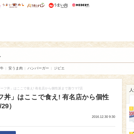
総研 ディズニー特集
mimot.
うまいめし
うまいパン
うまい肉
Medery.
い肉
し
牛
安うま肉
ハンバーガー
ジビエ
ーフ丼」はここで食え! 有名店から個性派まで激ウマ7店
人
フ丼」はここで食え! 有名店から個性
29）
1
2016.12.30 9:30
2