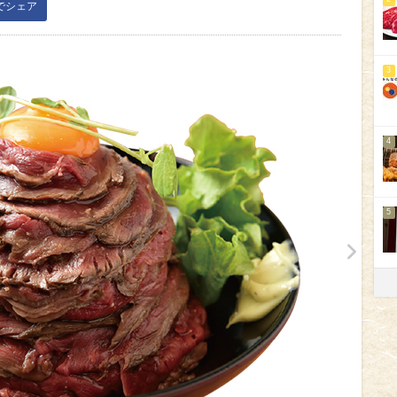
kでシェア
3
4
5