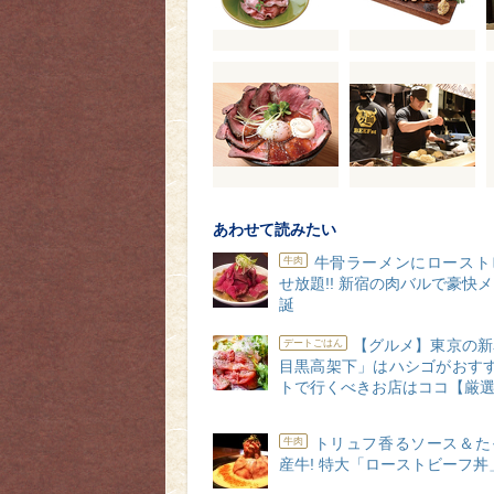
あわせて読みたい
牛骨ラーメンにロースト
牛肉
せ放題!! 新宿の肉バルで豪快
誕
【グルメ】東京の新
デートごはん
目黒高架下」はハシゴがおすす
トで行くべきお店はココ【厳
トリュフ香るソース＆た
牛肉
産牛! 特大「ローストビーフ丼