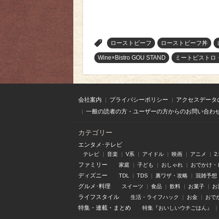
>
ローストビーフ
ローストビーフ丼
Wine×Bistro GOU STAND
ミートビストロ
会社案内
プライバシーポリシー
アクセスデータ
一般の読者の方・ユーザーの方からのお問い合わ
カテゴリー
エンタメ･テレビ
テレビ
音楽
V系
アイドル
映画
アニメ
2
ファミリー
家庭
子ども
おしゃれ
おでかけ・
ディズニー
TDL
TDS
裏ワザ・攻略
混雑予想
グルメ･料理
スイーツ
食品
飲料
お菓子
お
ライフスタイル
生活・ライフハック
お金
おで
特集
・
連載
・
まとめ
特集『おいしいウチごはん』