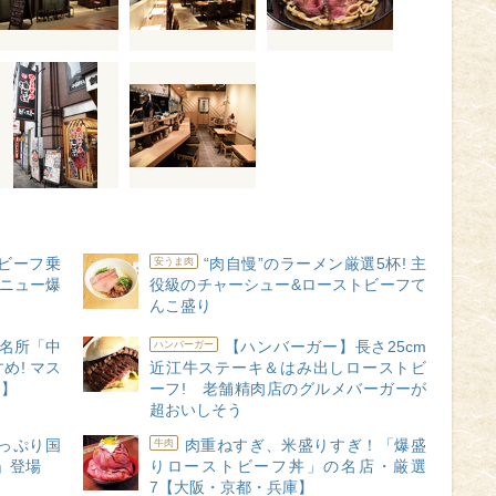
ビーフ乗
“肉自慢”のラーメン厳選5杯! 主
安うま肉
メニュー爆
役級のチャーシュー&ローストビーフて
んこ盛り
名所「中
【ハンバーガー】長さ25cm
ハンバーガー
め! マス
近江牛ステーキ＆はみ出しローストビ
選】
ーフ! 老舗精肉店のグルメバーガーが
超おいしそう
っぷり国
肉重ねすぎ、米盛りすぎ！「爆盛
牛肉
」登場
りローストビーフ丼」の名店・厳選
7【大阪・京都・兵庫】