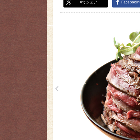
Xでシェア
Faceboo
<