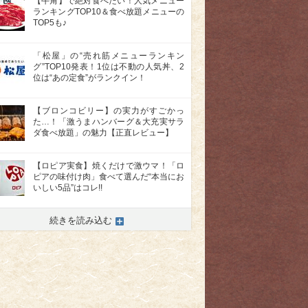
【牛角】で絶対食べたい！人気メニュー
ランキングTOP10＆食べ放題メニューの
TOP5も♪
「松屋」の“売れ筋メニューランキン
グ”TOP10発表！1位は不動の人気丼、2
位は“あの定食”がランクイン！
【ブロンコビリー】の実力がすごかっ
た…！「激うまハンバーグ＆大充実サラ
ダ食べ放題」の魅力【正直レビュー】
【ロピア実食】焼くだけで激ウマ！「ロ
ピアの味付け肉」食べて選んだ“本当にお
いしい5品”はコレ!!
>
続きを読み込む