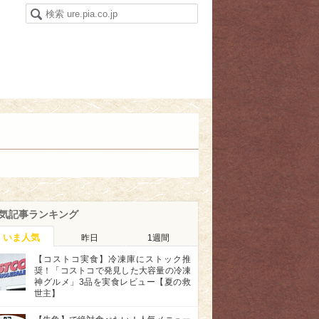
気記事ランキング
いま人気
昨日
1週間
【コストコ実食】冷凍庫にストック推
奨！「コストコで発見した大容量の冷凍
神グルメ」3品を実食レビュー【夏の救
世主】