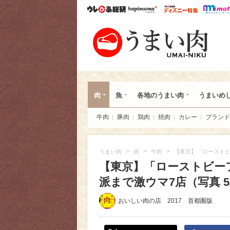
ウレぴあ総研
ハピママ*
ウレぴあ
うま
肉
魚
各地のうまい肉
うまいめ
牛肉
豚肉
鶏肉
焼肉
カレー
ブランド
>
>
>
うまい肉
肉
牛肉
【東京】「ローストビ
【東京】「ローストビー
派まで激ウマ7店（写真 5/
おいしい肉の店 2017 首都圏版