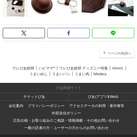
ページの先頭へ
ウレぴあ総研
|
ハピママ*
|
ウレぴあ総研 ディズニー特集
|
mimot.
|
うまいめし
|
うまいパン
|
うまい肉
|
Medery.
ぴあ関連サイト
チケットぴあ
ぴあ(アプリ&Web)
会社案内
プライバシーポリシー
アクセスデータの利用・著作権等
外部送信ポリシー
広告出稿・お取り組みのご相談・情報掲載・その他お問い合わせ
一般の読者の方・ユーザーの方からのお問い合わせ