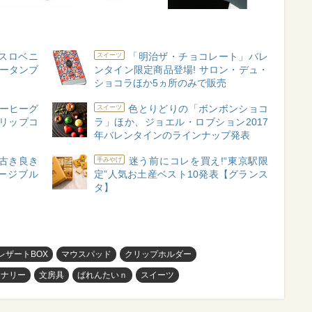
 スロベニ
「明治ザ・チョコレート」バレ
スイーツ
ヒータンブ
ンタイン限定商品登場! サロン・デュ・
ショコラほか5ヵ所のみで販売
コーヒーグ
色とりどりの「ボンボンショコ
スイーツ
リップコ
ラ」ほか、ジョエル・ロブション2017
年バレンタインのラインナップ発表
古き良き
迷う前にコレを買え!“東京駅限
手みやげ
ージブル
定”人気お土産ベスト10発表【グランス
タ】
レザートBOX
マウスパッド
クリップホルダー
ョナリー
文房具
ばれんたいｎ
スイーツ