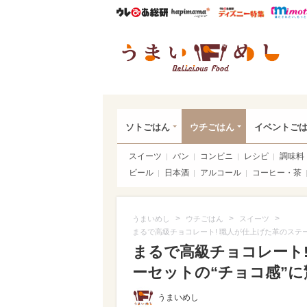
ウレぴあ総研
ハピママ*
ウレぴあ
うま
ソトごはん
ウチごはん
イベントご
スイーツ
パン
コンビニ
レシピ
調味料
ビール
日本酒
アルコール
コーヒー・茶
>
>
>
うまいめし
ウチごはん
スイーツ
まるで高級チョコレート! 職人が仕上げた革のステ
まるで高級チョコレート
ーセットの“チョコ感”に驚
うまいめし