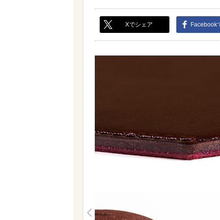
Xでシェア
Faceboo
<