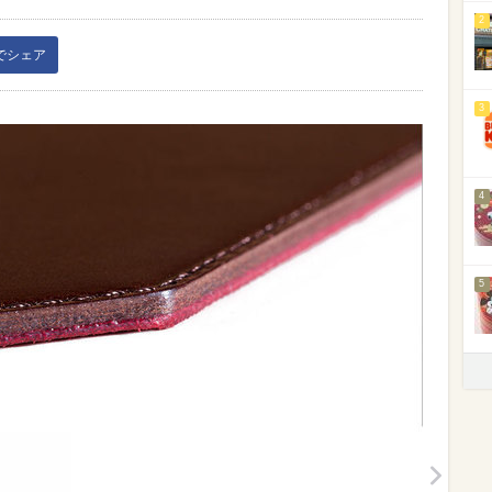
2
kでシェア
3
4
5