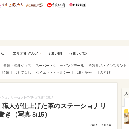
総研 ディズニー特集
mimot.
うまいめし
うまいパン
うまい肉
Medery.
いめし
はん
エリア別グルメ
うまい肉
うまいパン
食器・調理グッズ
スーパー・ショッピングモール
冷凍食品・インスタント
時短
おもてなし
ダイエット・ヘルシー
お取り寄せ
手みやげ
人
ーショナリーセットの“チョコ感”に驚き
! 職人が仕上げた革のステーショナリ
1
き（写真 8/15）
2017.1.9 11:00