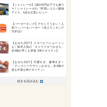
【シャトレーゼ】1個100円以下でも激ウ
マ！シャトレーゼの「即買いコスパ最強
アイス」4品を正直レビュー
【バーガーキング】デカくてうまい！人
気ワッパー＆バーガー《売上ランキング
TOP10》
【おせち2027】スヌーピーにムーミン
も！毎年人気の「キャラクターおせち」
全4種が早くも登場【神クオリティ】
【おせち2027】可愛すぎ、豪華すぎ！
「ディズニーデザインおせち」全4種が
器も中身も神クオリティ♪
続きを読み込む
>