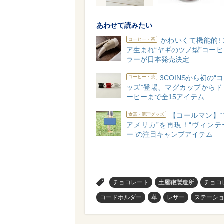
あわせて読みたい
かわいくて機能的!
コーヒー・茶
ア生まれ“ヤギのツノ型”コー
ラーが日本発売決定
3COINSから初の“
コーヒー・茶
ッズ”登場、マグカップからド
ーヒーまで全15アイテム
【コールマン】“
食器・調理グッズ
アメリカ”を再現！“ヴィンテ
ー”の注目キャンプアイテム
>
チョコレート
土屋鞄製造所
チョコ
コードホルダー
革
レザー
ステーシ