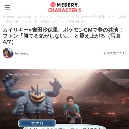
Medery. Character's
Medery. Character's
>
アニメ
>
ゲーム
>
カイリキー×吉田沙保里、ポケモンCM
で夢の共演！ファン「勝てる気がしない…」と震え上がる
カイリキー×吉田沙保里、ポケモンCMで夢の共演！
ファン「勝てる気がしない…」と震え上がる（写真
4/7）
haruYasy.
2017.1.25 14:45