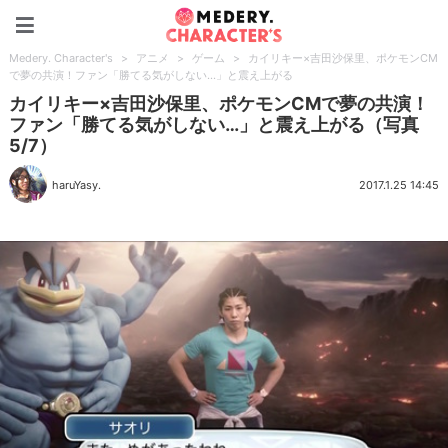
Medery. Character's
Medery. Character's
>
アニメ
>
ゲーム
>
カイリキー×吉田沙保里、ポケモンCM
で夢の共演！ファン「勝てる気がしない…」と震え上がる
カイリキー×吉田沙保里、ポケモンCMで夢の共演！
ファン「勝てる気がしない…」と震え上がる（写真
5/7）
haruYasy.
2017.1.25 14:45