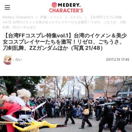
Medery. Character's
Medery. Character's
>
声優・イベント
>
コスプレ
>
【台湾FFコスプレ特集
vol.1】台湾のイケメン＆美少女コスプレイヤーたちを激写！リゼロ、ごちうさ、刀剣
乱舞、ZZガンダムほか
【台湾FFコスプレ特集vol.1】台湾のイケメン＆美少
女コスプレイヤーたちを激写！リゼロ、ごちうさ、
刀剣乱舞、ZZガンダムほか（写真 21/48）
だい
2017.2.15 17:45