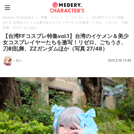
Medery. Character's
Medery. Character's
>
声優・イベント
>
コスプレ
>
【台湾FFコスプレ特集
vol.1】台湾のイケメン＆美少女コスプレイヤーたちを激写！リゼロ、ごちうさ、刀剣
乱舞、ZZガンダムほか
【台湾FFコスプレ特集vol.1】台湾のイケメン＆美少
女コスプレイヤーたちを激写！リゼロ、ごちうさ、
刀剣乱舞、ZZガンダムほか（写真 27/48）
だい
2017.2.15 17:45