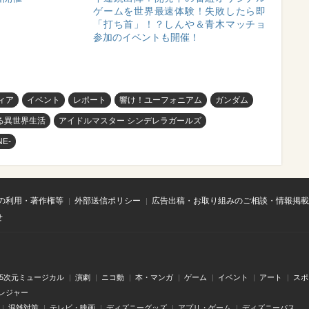
ゲームを世界最速体験！失敗したら即
「打ち首」！？しんや＆青木マッチョ
参加のイベントも開催！
ィア
イベント
レポート
響け！ユーフォニアム
ガンダム
める異世界生活
アイドルマスター シンデレラガールズ
E-
の利用・著作権等
外部送信ポリシー
広告出稿・お取り組みのご相談・情報掲載
せ
.5次元ミュージカル
演劇
ニコ動
本・マンガ
ゲーム
イベント
アート
スポ
レジャー
混雑対策
テレビ・映画
ディズニーグッズ
アプリ・ゲーム
ディズニーパス