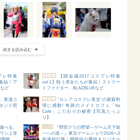
続きを読み込む
プレ特集
【闘会議2017コスプレ特集
コスプレ
が集結！ア
vol.1】戦う美女たちが集結！ストリー
ロなど
トファイター、BLAZBLUEなど
…香港コ
“ロシアコスプレ美女”の家庭料
コスプレ
タンド照
理に感動! 奇跡のメイドカフェ「Ita
る
Cafe」こだわりの秘密【写真たっぷ
り】
遊べる。
『野田クリの野望～ゲーム天下統
新商品
「ワン上等
一への道～』東京ゲームショウ2026へ2
9日開催
年連続出陣！開発中の番組オリジナル