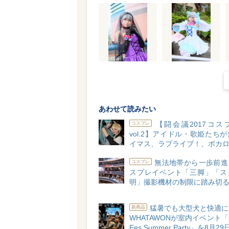
あわせて読みたい
【闘会議2017コス
コスプレ
vol.2】アイドル・歌姫たち
イマス、ラブライブ！、ボカ
無法地帯から一歩前進
コスプレ
スプレイベント「三脚」「ス
明」撮影機材の制限に踏み切
猛暑でも大型犬と快適に
新商品
WHATAWONが室内イベント
Fes Summer Party」を8月2