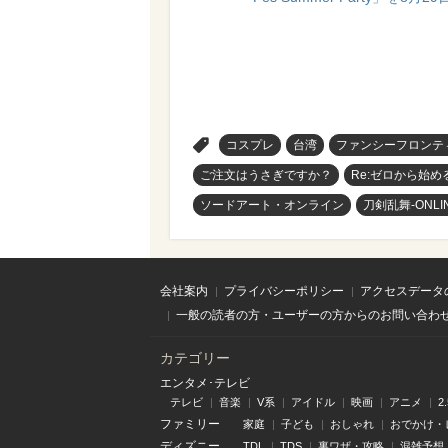
>
コスプレ
台湾
ファンシーフロンテ
ご注文はうさぎですか？
Re:ゼロから始
ソードアート・オンライン
刀剣乱舞-ONLIN
会社案内
プライバシーポリシー
アクセスデータ
一般の読者の方・ユーザーの方からのお問い合わ
カテゴリー
エンタメ･テレビ
テレビ
音楽
V系
アイドル
映画
アニメ
2
ファミリー
家庭
子ども
おしゃれ
おでかけ・
ディズニー
TDL
TDS
裏ワザ・攻略
混雑予想