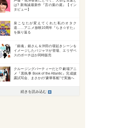
声優・花澤香菜にとって、大切な言葉と
は? 新海誠最新作『言の葉の庭』【イン
タビュー】
泉こなたが変えてくれた私のオタク
道……アニメ放映10周年『らき☆すた』
を振り返る
「銀魂」銀さん＆沖田の寝起きシーンを
イメージしたパジャマが登場、エリザベ
スのポーチほか同時販売
クルージングパーティーだと!? 劇場アニ
メ『黒執事 Book of the Atlantic』完成披
露試写会、まさかの“豪華客船”で実施へ
続きを読み込む