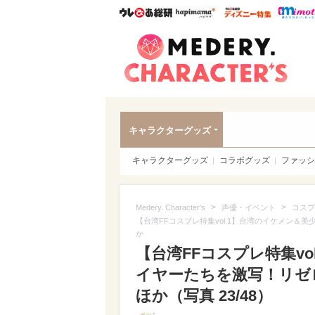
ウレぴあ総研
ハピママ*
ウレぴあ
Meder
キャラクターグッズ
キャラクターグッズ
コラボグッズ
ファッシ
>
>
Medery. Character's
声優・イベント
コスプ
【台湾FFコスプレ特集vol.1】台湾のイケメン
か
【台湾FFコスプレ特集v
イヤーたちを激写！リゼ
ほか（写真 23/48）