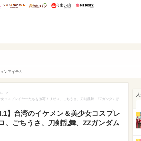
総研 ディズニー特集
mimot.
うまいめし
うまいパン
うまい肉
Medery.
y. Character's
ョンアイテム
>
レ
人
＆美少女コスプレイヤーたちを激写！リゼロ、ごちうさ、刀剣乱舞、ZZガンダムほ
ol.1】台湾のイケメン＆美少女コスプレ
1
ロ、ごちうさ、刀剣乱舞、ZZガンダム
2