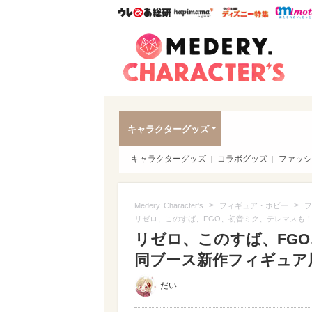
ウレぴあ総研
ハピママ*
ウレぴあ
Meder
キャラクターグッズ
キャラクターグッズ
コラボグッズ
ファッシ
>
>
Medery. Character's
フィギュア・ホビー
フ
リゼロ、このすば、FGO、初音ミク、デレマスも
リゼロ、このすば、FG
同ブース新作フィギュア展
だい