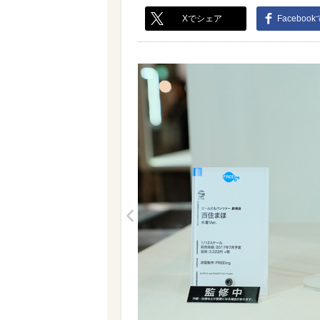
Xでシェア
Faceboo
<