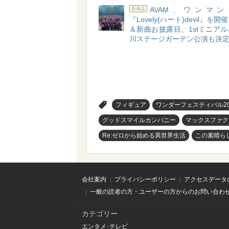
AVAM、ワンマ
新商品
『Lovely(ハート)devil』を
＆新曲お披露目、1stミニア
川ステージガーデン公演も決
>
フィギュア
ワンダーフェスティバル20
グッドスマイルカンパニー
マックスファク
Re:ゼロから始める異世界生活
この素晴ら
会社案内
プライバシーポリシー
アクセスデータ
一般の読者の方・ユーザーの方からのお問い合わ
カテゴリー
エンタメ･テレビ