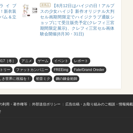
ンライブ
【8月12日はハイジの日！アルプ
新商品
開催！新衣装
スの少女ハイジ】新作オリジナル大判
ルバム＆立
セル画期間限定でハイジクラブ通販シ
定
ョップにて受注販売予定(クレフィ三宮
期間限定展示)、クレフィ三宮セル画体
験会開催(8月30・31日)
17［冬］
アニメ
ゲーム
イベント
レポート
トリー
ファットカンパニー
FREEing
Fate/Grand Oreder
しき世界に祝福を！
初音ミク
鋼の錬金術師
の利用・著作権等
外部送信ポリシー
広告出稿・お取り組みのご相談・情報掲載
せ