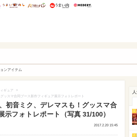
総研 ディズニー特集
mimot.
うまいめし
うまいパン
うまい肉
Medery.
y. Character's
ョンアイテム
>
ィギュア
人
！グッスマ合同ブース新作フィギュア展示フォトレポート
O、初音ミク、デレマスも！グッスマ合
1
示フォトレポート（写真 31/100）
2017.2.20 15:45
2