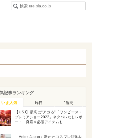
気記事ランキング
いま人気
昨日
1週間
【USJ】最高に“アガる”「ワンピース・
プレミアショー2022」ネタバレなしレポ
ート！良席＆必須アイテムも
「AnimeJapan」激かわコスプレ現地レ