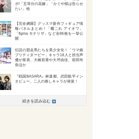
ポ!「五等分の花嫁」「かぐや様は告らせ
たい」他
【完全網羅】グッスマ新作フィギュア情
報パネルまとめ！「艦これ アイオワ」
「figma モナリザ」など全86枚を一挙公
開
伝説の競走馬たちを美少女化！「ウマ娘
プリティダービー」キャラ18人と担当声
優が発表、大橋彩香や大坪由佳、前田玲
奈ほか
『戦国BASARA』林遣都、武田航平イン
タビュー。二人の推しキャラが発覚！
>
続きを読み込む