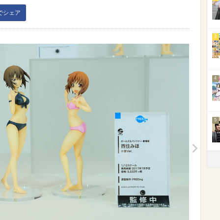
kでシェア
3
4
5