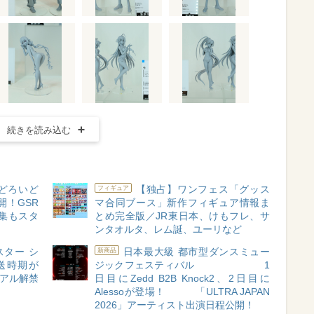
続きを読み込む
どろいど
【独占】ワンフェス「グッス
フィギュア
開！GSR
マ合同ブース」新作フィギュア情報ま
集もスタ
とめ完全版／JR東日本、けもフレ、サ
ンタオルタ、レム誕、ユーリなど
ター シ
日本最大級 都市型ダンスミュー
新商品
送時期が
ジックフェスティバル 1
ュアル解禁
日目にZedd B2B Knock2、2日目に
Alessoが登場！ 「ULTRA JAPAN
2026」アーティスト出演日程公開！