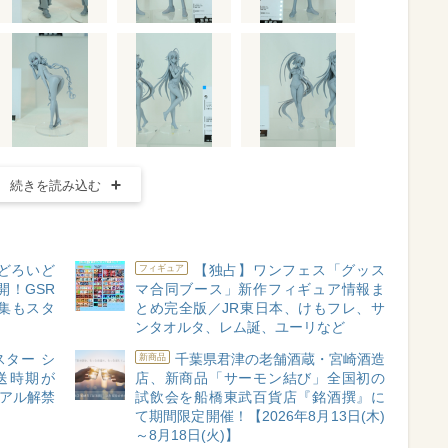
続きを読み込む
どろいど
【独占】ワンフェス「グッス
フィギュア
開！GSR
マ合同ブース」新作フィギュア情報ま
集もスタ
とめ完全版／JR東日本、けもフレ、サ
ンタオルタ、レム誕、ユーリなど
ター シ
千葉県君津の老舗酒蔵・宮崎酒造
新商品
送時期が
店、新商品「サーモン結び」全国初の
ュアル解禁
試飲会を船橋東武百貨店『銘酒撰』に
て期間限定開催！【2026年8月13日(木)
～8月18日(火)】