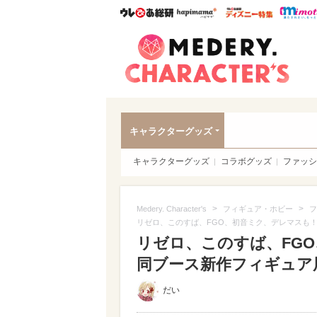
ウレぴあ総研
ハピママ*
ウレぴあ
Meder
キャラクターグッズ
キャラクターグッズ
コラボグッズ
ファッシ
>
>
Medery. Character's
フィギュア・ホビー
フ
リゼロ、このすば、FGO、初音ミク、デレマスも
リゼロ、このすば、FG
同ブース新作フィギュア展
だい