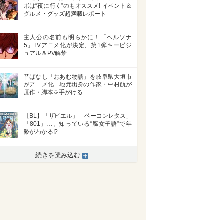
ボは“夜に行く”のもオススメ! イベント＆
グルメ・グッズ超満載レポート
主人公の名前も明らかに！「ペルソナ
5」TVアニメ化が決定、第1弾キービジ
ュアル＆PV解禁
昔ばなし「おあむ物語」を岐阜県大垣市
がアニメ化、地元出身の作家・中村航が
原作・脚本を手がける
【BL】「ザビエル」「ベーコンレタス」
「801」…。知っている“腐女子語”で年
齢がわかる!?
>
続きを読み込む