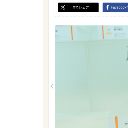
Xでシェア
Faceboo
<