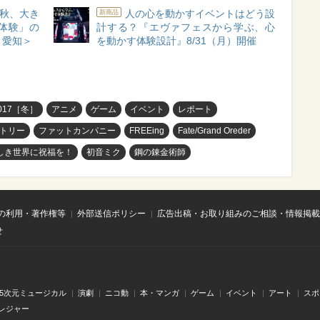
秋、大き
人の心を動かすイベントはどう設
新商品
体験」の
計する？『エヴァフェスから学ぶ、心
＜愛知＞
を動かす体験設計』8/31（月）開催
17［冬］
アニメ
ゲーム
イベント
レポート
トリー
ファットカンパニー
FREEing
Fate/Grand Oreder
しき世界に祝福を！
初音ミク
鋼の錬金術師
の利用・著作権等
外部送信ポリシー
広告出稿・お取り組みのご相談・情報掲載
せ
.5次元ミュージカル
演劇
ニコ動
本・マンガ
ゲーム
イベント
アート
スポ
レジャー