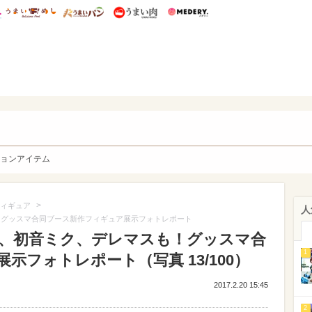
総研 ディズニー特集
mimot.
うまいめし
うまいパン
うまい肉
Medery.
y. Character's
ョンアイテム
>
ィギュア
人
！グッスマ合同ブース新作フィギュア展示フォトレポート
O、初音ミク、デレマスも！グッスマ合
1
示フォトレポート（写真 13/100）
2017.2.20 15:45
2