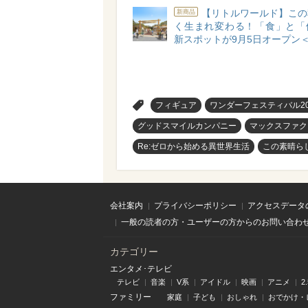
【リトルワールド】この
新商品
く生まれ変わる！「食」と「
新スポットが9月5日オープン
>
フィギュア
ワンダーフェスティバル20
グッドスマイルカンパニー
マックスファク
Re:ゼロから始める異世界生活
この素晴ら
会社案内
プライバシーポリシー
アクセスデータ
一般の読者の方・ユーザーの方からのお問い合わ
カテゴリー
エンタメ･テレビ
テレビ
音楽
V系
アイドル
映画
アニメ
2
ファミリー
家庭
子ども
おしゃれ
おでかけ・