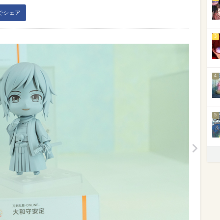
kでシェア
3
4
5