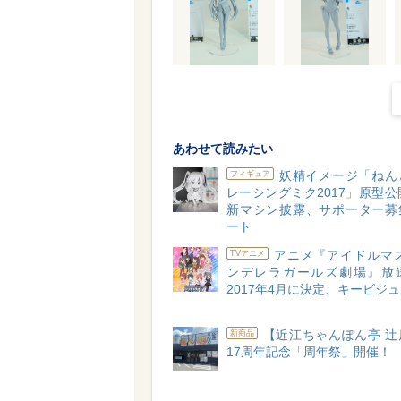
あわせて読みたい
妖精イメージ「ねん
フィギュア
レーシングミク2017」原型公
新マシン披露、サポーター募
ート
アニメ『アイドルマス
TVアニメ
ンデレラガールズ劇場』放
2017年4月に決定、キービジ
【近江ちゃんぽん亭 辻
新商品
17周年記念「周年祭」開催！