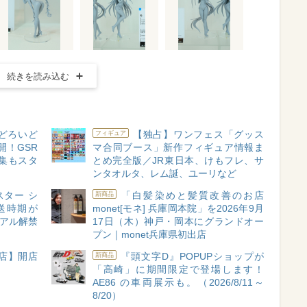
続きを読み込む
どろいど
【独占】ワンフェス「グッス
フィギュア
開！GSR
マ合同ブース」新作フィギュア情報ま
集もスタ
とめ完全版／JR東日本、けもフレ、サ
ンタオルタ、レム誕、ユーリなど
ター シ
「白髪染めと髪質改善のお店
新商品
送時期が
monet[モネ] 兵庫岡本院」を2026年9月
ュアル解禁
17日（木）神戸・岡本にグランドオー
プン｜monet兵庫県初出店
店】開店
『頭文字D』POPUPショップが
新商品
「高崎」に期間限定で登場します！
AE86 の車両展示も。（2026/8/11～
8/20）