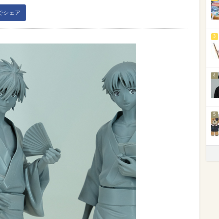
kでシェア
3
4
5