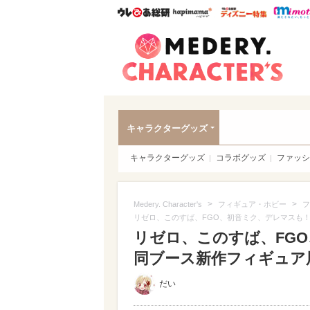
ウレぴあ総研
ハピママ*
ウレぴあ
Meder
キャラクターグッズ
キャラクターグッズ
コラボグッズ
ファッシ
>
>
Medery. Character's
フィギュア・ホビー
フ
リゼロ、このすば、FGO、初音ミク、デレマスも
リゼロ、このすば、FG
同ブース新作フィギュア展
だい