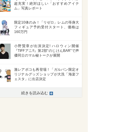
超充実！絶対ほしい「おすすめアイテ
ム」写真レポート
限定10体のみ！「リゼロ」レムの等身大
フィギュア予約受付スタート、価格は
160万円
小野賢章が出演決定! ハロウィン開催
『TIFFアニ!!』第2部“のじけんBAR”で声
優同士のマル秘トークが展開
激レアボコも再登場！「ガルパン限定オ
リジナルグッズショップが大洗「海楽フ
ェスタ」に出店決定
続きを読み込む