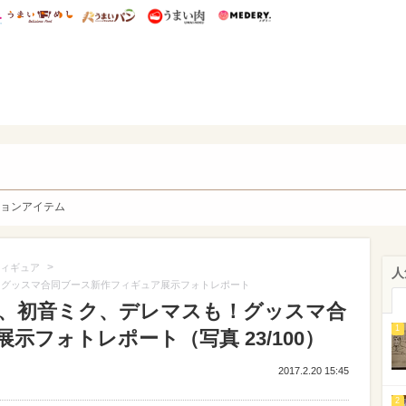
総研 ディズニー特集
mimot.
うまいめし
うまいパン
うまい肉
Medery.
y. Character's
ョンアイテム
>
ィギュア
人
！グッスマ合同ブース新作フィギュア展示フォトレポート
O、初音ミク、デレマスも！グッスマ合
1
示フォトレポート（写真 23/100）
2017.2.20 15:45
2