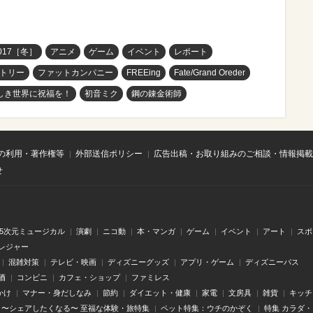
17［冬］
アニメ
ゲーム
イベント
レポート
トリー
ファットカンパニー
FREEing
Fate/Grand Oreder
しき世界に祝福を！
初音ミク
鋼の錬金術師
の利用・著作権等
外部送信ポリシー
広告出稿・お取り組みのご相談・情報掲載
せ
.5次元ミュージカル
演劇
ニコ動
本・マンガ
ゲーム
イベント
アート
スポ
レジャー
混雑対策
テレビ・映画
ディズニーグッズ
アプリ・ゲーム
ディズニーパス
酒
コンビニ
カフェ・ショップ
ファミレス
かけ
マナー・身だしなみ
節約
ダイエット・健康
家電
文房具
雑貨
キッチ
〜シェアしたくなる〜 至福な体験・旅特集
ペット特集：ウチのかぞく
特集 カラダ