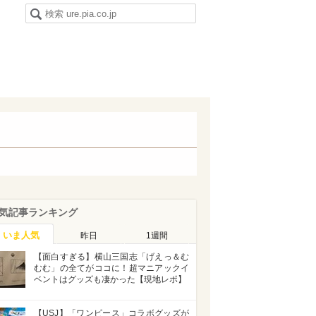
気記事ランキング
いま人気
昨日
1週間
【面白すぎる】横山三国志「げえっ＆む
むむ」の全てがココに！超マニアックイ
ベントはグッズも凄かった【現地レポ】
【USJ】「ワンピース」コラボグッズが