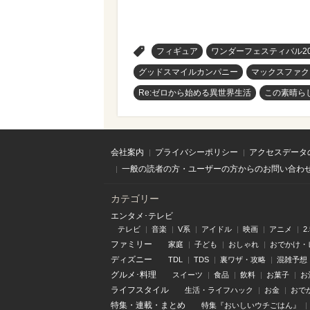
>
フィギュア
ワンダーフェスティバル20
グッドスマイルカンパニー
マックスファク
Re:ゼロから始める異世界生活
この素晴ら
会社案内
プライバシーポリシー
アクセスデータ
一般の読者の方・ユーザーの方からのお問い合わ
カテゴリー
エンタメ･テレビ
テレビ
音楽
V系
アイドル
映画
アニメ
2
ファミリー
家庭
子ども
おしゃれ
おでかけ・
ディズニー
TDL
TDS
裏ワザ・攻略
混雑予想
グルメ･料理
スイーツ
食品
飲料
お菓子
お
ライフスタイル
生活・ライフハック
お金
おで
特集
・
連載
・
まとめ
特集『おいしいウチごはん』