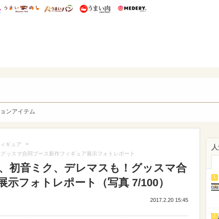
総研 ディズニー特集
mimot.
うまいめし
うまいパン
うまい肉
Medery.
y. Character's
ョンアイテム
>
ィギュア
人
！グッスマ合同ブース新作フィギュア展示フォトレポート
O、初音ミク、デレマスも！グッスマ合
1
示フォトレポート（写真 7/100）
2017.2.20 15:45
2