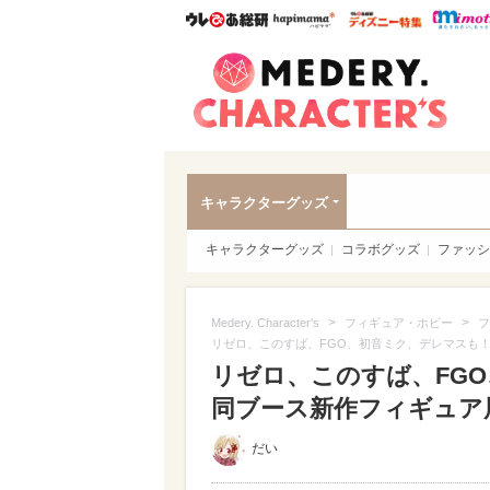
ウレぴあ総研
ハピママ*
ウレぴあ
Meder
キャラクターグッズ
キャラクターグッズ
コラボグッズ
ファッシ
>
>
Medery. Character's
フィギュア・ホビー
フ
リゼロ、このすば、FGO、初音ミク、デレマスも
リゼロ、このすば、FG
同ブース新作フィギュア展
だい