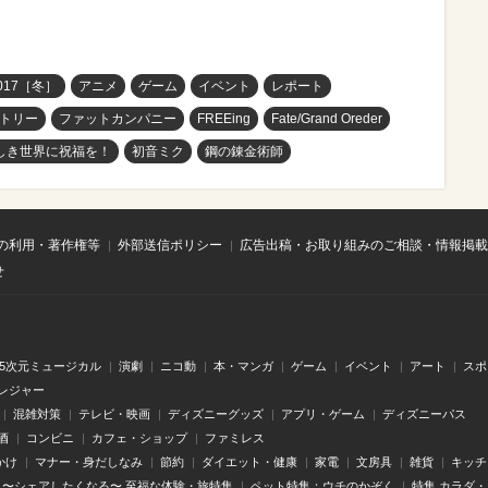
17［冬］
アニメ
ゲーム
イベント
レポート
トリー
ファットカンパニー
FREEing
Fate/Grand Oreder
しき世界に祝福を！
初音ミク
鋼の錬金術師
の利用・著作権等
外部送信ポリシー
広告出稿・お取り組みのご相談・情報掲載
せ
.5次元ミュージカル
演劇
ニコ動
本・マンガ
ゲーム
イベント
アート
スポ
レジャー
混雑対策
テレビ・映画
ディズニーグッズ
アプリ・ゲーム
ディズニーパス
酒
コンビニ
カフェ・ショップ
ファミレス
かけ
マナー・身だしなみ
節約
ダイエット・健康
家電
文房具
雑貨
キッチ
〜シェアしたくなる〜 至福な体験・旅特集
ペット特集：ウチのかぞく
特集 カラダ