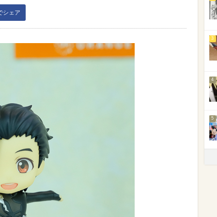
kでシェア
3
4
5