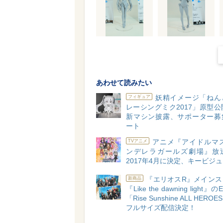
あわせて読みたい
妖精イメージ「ねん
フィギュア
レーシングミク2017」原型公
新マシン披露、サポーター募
ート
アニメ『アイドルマス
TVアニメ
ンデレラガールズ劇場』放
2017年4月に決定、キービジ
『エリオスR』メインス
新商品
『Like the dawning light
「Rise Sunshine ALL HEROE
フルサイズ配信決定！