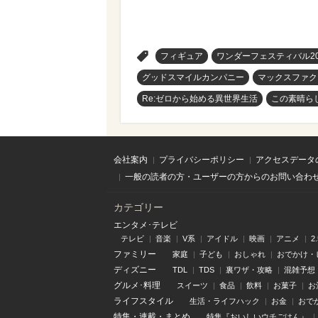
>
フィギュア
ワンダーフェスティバル20
グッドスマイルカンパニー
マックスファク
Re:ゼロから始める異世界生活
この素晴ら
会社案内
プライバシーポリシー
アクセスデータ
一般の読者の方・ユーザーの方からのお問い合わ
カテゴリー
エンタメ･テレビ
テレビ
音楽
V系
アイドル
映画
アニメ
2
ファミリー
家庭
子ども
おしゃれ
おでかけ・
ディズニー
TDL
TDS
裏ワザ・攻略
混雑予想
グルメ･料理
スイーツ
食品
飲料
お菓子
お
ライフスタイル
生活・ライフハック
お金
おで
特集
・
連載
・
まとめ
特集『おいしいウチごはん』