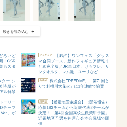
続きを読み込む
どろいど
【独占】ワンフェス「グッス
フィギュア
開！GSR
マ合同ブース」新作フィギュア情報ま
集もスタ
とめ完全版／JR東日本、けもフレ、サ
ンタオルタ、レム誕、ユーリなど
ター シ
株式会社FREEDiVE、「第71回と
新商品
送時期が
りで利根川大花火」に3年連続で協賛
ュアル解禁
トーリー
【近畿地区協議会】（開催報告）
新商品
』のEDテーマ
応募183チームから近畿代表2チームが
S Ver.」が
決定！「第4回全国高校生政策甲子園」
近畿地区予選を神戸市会本会議場で開
催