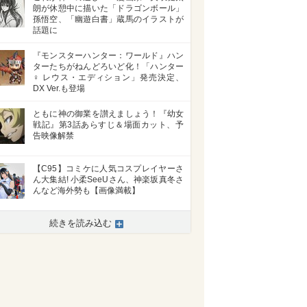
朗が休憩中に描いた「ドラゴンボール」
孫悟空、「幽遊白書」蔵馬のイラストが
話題に
『モンスターハンター：ワールド』ハン
ターたちがねんどろいど化！「ハンター
♀ レウス・エディション」発売決定、
DX Ver.も登場
ともに神の御業を讃えましょう！『幼女
戦記』第3話あらすじ＆場面カット、予
告映像解禁
【C95】コミケに人気コスプレイヤーさ
ん大集結! 小柔SeeUさん、神楽坂真冬さ
んなど海外勢も【画像満載】
続きを読み込む