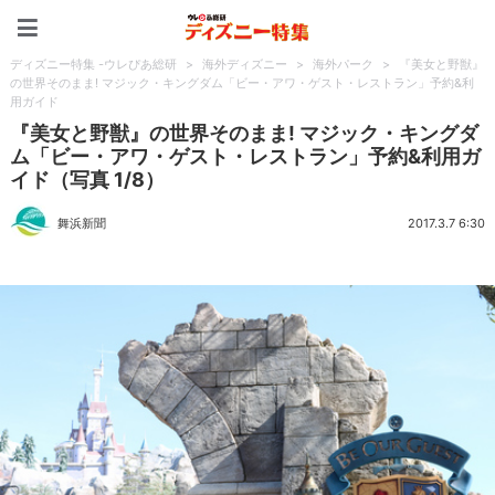
ディズニー特集 -ウレぴあ
ディズニー特集 -ウレぴあ総研
>
海外ディズニー
>
海外パーク
>
『美女と野獣』
の世界そのまま! マジック・キングダム「ビー・アワ・ゲスト・レストラン」予約&利
用ガイド
『美女と野獣』の世界そのまま! マジック・キングダ
ム「ビー・アワ・ゲスト・レストラン」予約&利用ガ
イド（写真 1/8）
舞浜新聞
2017.3.7 6:30