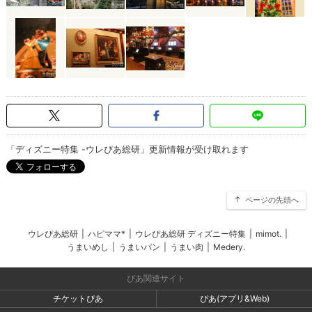
「ディズニー特集 -ウレぴあ総研」更新情報が受け取れます
ページの先頭へ
ウレぴあ総研
|
ハピママ*
|
ウレぴあ総研 ディズニー特集
|
mimot.
|
うまいめし
|
うまいパン
|
うまい肉
|
Medery.
ぴあ関連サイト
チケットぴあ
ぴあ(アプリ&Web)