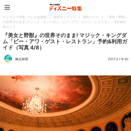
ディズニー特集 -ウレぴあ
ディズニー特集 -ウレぴあ総研
>
海外ディズニー
>
海外パーク
>
『美女と野獣』
の世界そのまま! マジック・キングダム「ビー・アワ・ゲスト・レストラン」予約&利
用ガイド
『美女と野獣』の世界そのまま! マジック・キングダ
ム「ビー・アワ・ゲスト・レストラン」予約&利用ガ
イド（写真 4/8）
舞浜新聞
2017.3.7 6:30