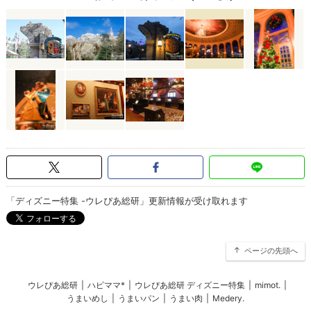
「ディズニー特集 -ウレぴあ総研」更新情報が受け取れます
ページの先頭へ
ウレぴあ総研
|
ハピママ*
|
ウレぴあ総研 ディズニー特集
|
mimot.
|
うまいめし
|
うまいパン
|
うまい肉
|
Medery.