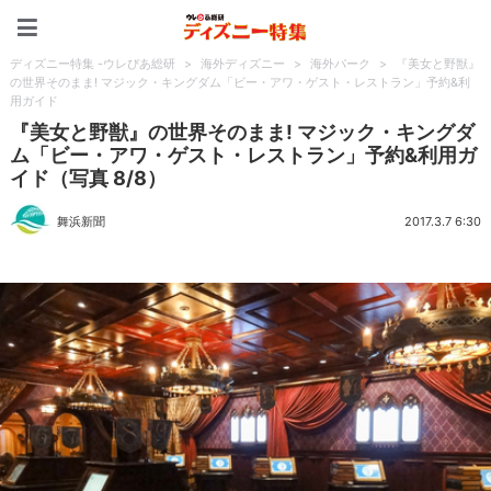
ディズニー特集 -ウレぴあ
ディズニー特集 -ウレぴあ総研
>
海外ディズニー
>
海外パーク
>
『美女と野獣』
の世界そのまま! マジック・キングダム「ビー・アワ・ゲスト・レストラン」予約&利
用ガイド
『美女と野獣』の世界そのまま! マジック・キングダ
ム「ビー・アワ・ゲスト・レストラン」予約&利用ガ
イド（写真 8/8）
舞浜新聞
2017.3.7 6:30