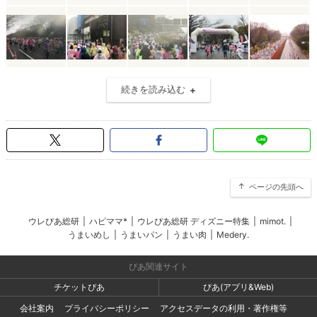
続きを読み込む
ページの先頭へ
ウレぴあ総研
|
ハピママ*
|
ウレぴあ総研 ディズニー特集
|
mimot.
|
うまいめし
|
うまいパン
|
うまい肉
|
Medery.
ぴあ関連サイト
チケットぴあ
ぴあ(アプリ&Web)
会社案内
プライバシーポリシー
アクセスデータの利用・著作権等