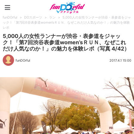
funDOrful
funDOrful
>
DOスポーツ
>
ラン
>
5,000人の女性ランナーが渋谷・表参道をジャ
ック！「第7回渋谷表参道women’sＲＵＮ、なぜこれだけ人気なのか！」の魅力を体験
レポ
5,000人の女性ランナーが渋谷・表参道をジャッ
ク！「第7回渋谷表参道women’sＲＵＮ、なぜこれ
だけ人気なのか！」の魅力を体験レポ（写真 4/42）
funDOrful
2017.4.1 15:00