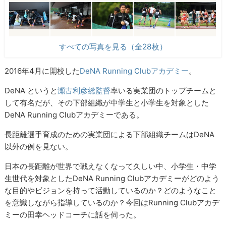
すべての写真を見る（全28枚）
2016
年
4
月に開校した
DeNA Running Club
アカデミー
。
DeNA
というと
瀬古利彦総監督
率いる実業団のトップチームと
して有名だが、その下部組織が中学生と小学生を対象とした
DeNA Running Club
アカデミーである。
長距離選手育成のための実業団による下部組織チームはDeNA
以外の例を見ない。
日本の長距離が世界で戦えなくなって久しい中、小学生・中学
生世代を対象としたDeNA Running Clubアカデミーがどのよう
な目的やビジョンを持って活動しているのか？どのようなこと
を意識しながら指導しているのか？今回はRunning Clubアカデ
ミーの田幸ヘッドコーチに話を伺った。