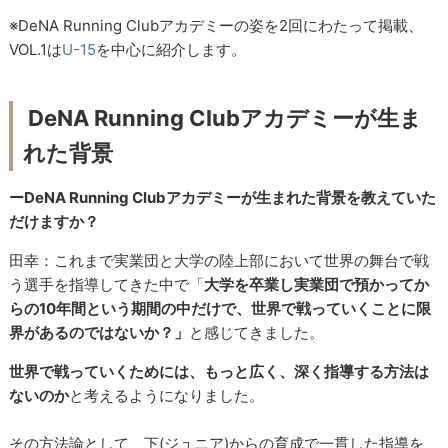
※
DeNA Running Club
アカデミーの姿を
2
回にわたって掲載、
VOL.1は
U-15
を中心に紹介します。
DeNA
Running Club
アカデミーが生ま
れた背景
ーDeNA Running Clubアカデミーが生まれた背景を教えていた
だけますか？
田幸：これまで実業団と大学の陸上部において世界の舞台で戦
う選手を指導してきた中で「
大学を卒業し実業団で預かってか
らの10年間という期間の中だけで、世界で戦っていくことに限
界があるのではないか？」
と感じてきました。
世界で戦っていくためには、もっと広く、深く指導する方法は
ないのか
と考えるようになりました。
その方法論として、下(ジュニア)からの育成で一貫した指導を