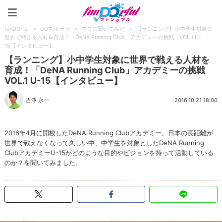
funDOrful
funDOrful
>
DOスポーツ
>
プロに聞いてみた
>
【ランニング】小中学生対象に
世界で戦える人材を育成！「DeNA Running Club」アカデミーの挑戦 VOL.1 U-
15【インタビュー】
【ランニング】小中学生対象に世界で戦える人材を
育成！「DeNA Running Club」アカデミーの挑戦
VOL.1 U-15【インタビュー】
吉澤 永一
2016.10.21 18:00
2016年4月に開校したDeNA Running Clubアカデミー。日本の長距離が
世界で戦えなくなって久しい中、中学生を対象としたDeNA Running
ClubアカデミーU-15がどのような目的やビジョンを持って活動している
のか？を聞いてみました。