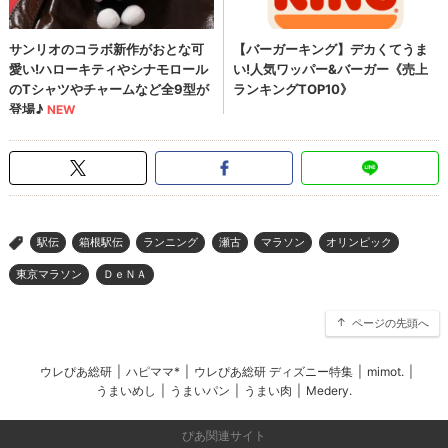
駅伝
箱根駅伝
ランニング
瀬古
マラソン
オリンピック
>
東京マラソン
ＤｅＮＡ
ページの先頭へ
ウレぴあ総研
|
ハピママ*
|
ウレぴあ総研 ディズニー特集
|
mimot.
|
うまいめし
|
うまいパン
|
うまい肉
|
Medery.
ぴあ関連サイト