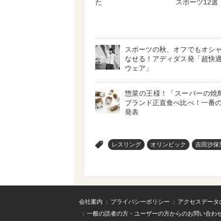
た
スポーツ12選
スポーツの秋、オフでもオシ
なせる！アディダス発「超快
ウェア」
惣菜の王様！「スーパーの焼
ブランド正直食べ比べ！一番
発表
>
レスリング
オリンピック
吉田沙保
会社案内
プライバシーポリシー
アクセスデータ
一般の読者の方・ユーザーの方からのお問い合わ