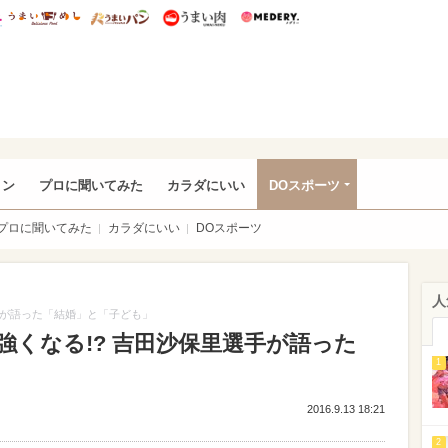
総研 ディズニー特集
mimot.
うまいめし
うまいパン
うまい肉
Medery.
rful
ョン
プロに聞いてみた
カラダにいい
DOスポーツ
プロに聞いてみた
カラダにいい
DOスポーツ
人
手が語った「結婚」と「子ども」
くなる!? 吉田沙保里選手が語った
1
2016.9.13 18:21
2