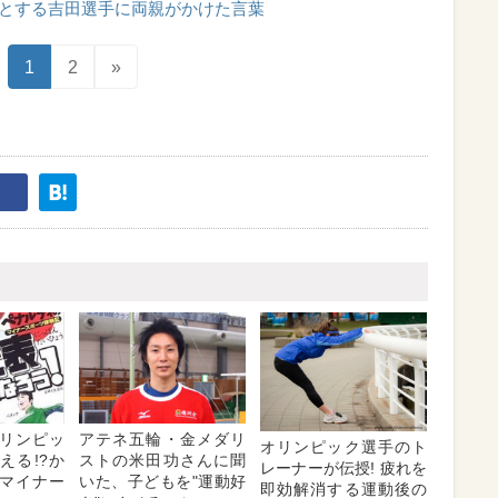
とする吉田選手に両親がかけた言葉
1
2
»
リンピッ
アテネ五輪・金メダリ
オリンピック選手のト
える!?か
ストの米田功さんに聞
レーナーが伝授! 疲れを
マイナー
いた、子どもを"運動好
即効解消する運動後の