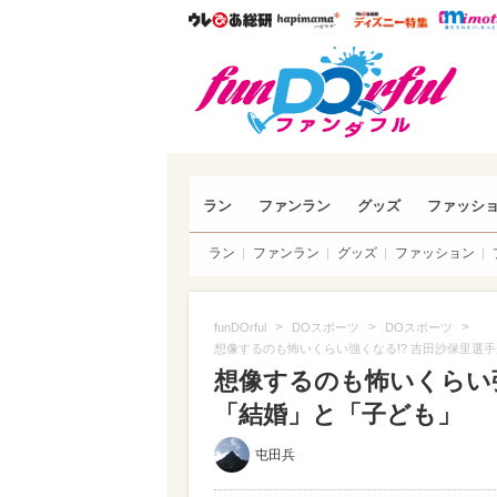
ウレぴあ総研
ハピママ*
ウレぴあ
funDO
ラン
ファンラン
グッズ
ファッシ
ラン
ファンラン
グッズ
ファッション
>
>
>
funDOrful
DOスポーツ
DOスポーツ
想像するのも怖いくらい強くなる!? 吉田沙保里選
想像するのも怖いくらい強
「結婚」と「子ども」
屯田兵