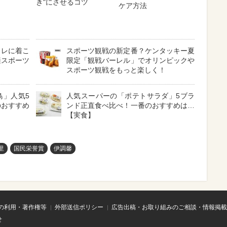
き"にさせるコツ
ケア方法
ャレに着こ
スポーツ観戦の新定番？ケンタッキー夏
適スポーツ
限定「観戦バーレル」でオリンピックや
スポーツ観戦をもっと楽しく！
鳥」人気5
人気スーパーの「ポテトサラダ」5ブラ
のおすすめ
ンド正直食べ比べ！一番のおすすめは…
【実食】
里
国民栄誉賞
伊調馨
の利用・著作権等
外部送信ポリシー
広告出稿・お取り組みのご相談・情報掲載
せ