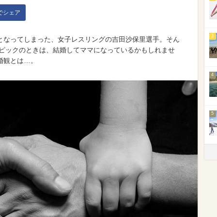
kでシェア
3
となってしまった、女子レスリングの吉田沙保里選手。そん
ンピックのときは、結婚してママになっているかもしれませ
婚観とは…。
4
5