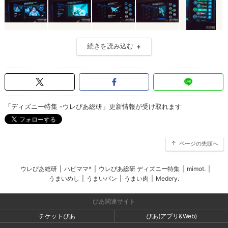
続きを読み込む
「ディズニー特集 -ウレぴあ総研」更新情報が受け取れます
ページの先頭へ
ウレぴあ総研
|
ハピママ*
|
ウレぴあ総研 ディズニー特集
|
mimot.
|
うまいめし
|
うまいパン
|
うまい肉
|
Medery.
ぴあ関連サイト
チケットぴあ
ぴあ(アプリ&Web)