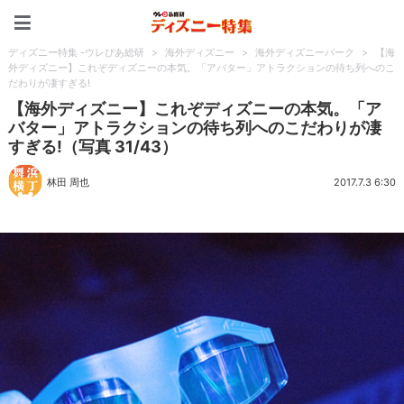
ディズニー特集 -ウレぴあ
ディズニー特集 -ウレぴあ総研
>
海外ディズニー
>
海外ディズニーパーク
>
【海
外ディズニー】これぞディズニーの本気。「アバター」アトラクションの待ち列へのこ
だわりが凄すぎる!
【海外ディズニー】これぞディズニーの本気。「ア
バター」アトラクションの待ち列へのこだわりが凄
すぎる!（写真 31/43）
林田 周也
2017.7.3 6:30