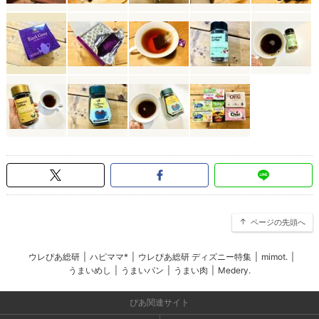
ページの先頭へ
ウレぴあ総研
|
ハピママ*
|
ウレぴあ総研 ディズニー特集
|
mimot.
|
うまいめし
|
うまいパン
|
うまい肉
|
Medery.
ぴあ関連サイト