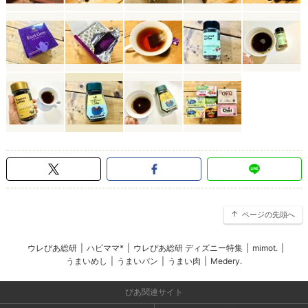
ページの先頭へ
ウレぴあ総研
|
ハピママ*
|
ウレぴあ総研 ディズニー特集
|
mimot.
|
うまいめし
|
うまいパン
|
うまい肉
|
Medery.
ぴあ関連サイト