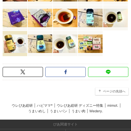
ページの先頭へ
ウレぴあ総研
|
ハピママ*
|
ウレぴあ総研 ディズニー特集
|
mimot.
|
うまいめし
|
うまいパン
|
うまい肉
|
Medery.
ぴあ関連サイト