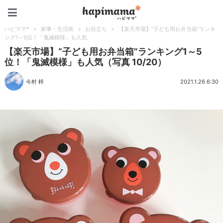
ハピママ*
ハピママ*
>
家事・生活術
>
お役立ち
>
【楽天市場】“子ども用お弁当箱”ランキ
ング1～5位！「鬼滅模様」も人気
【楽天市場】“子ども用お弁当箱”ランキング1～5
位！「鬼滅模様」も人気（写真 10/20）
今村 梓
2021.1.26 6:30