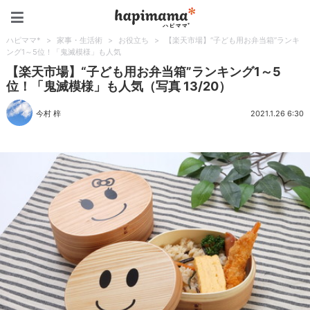
ハピママ*
ハピママ*
>
家事・生活術
>
お役立ち
>
【楽天市場】“子ども用お弁当箱”ランキ
ング1～5位！「鬼滅模様」も人気
【楽天市場】“子ども用お弁当箱”ランキング1～5
位！「鬼滅模様」も人気（写真 13/20）
今村 梓
2021.1.26 6:30