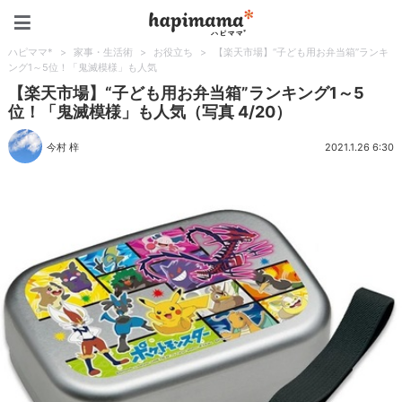
ハピママ*
ハピママ*
>
家事・生活術
>
お役立ち
>
【楽天市場】“子ども用お弁当箱”ランキ
ング1～5位！「鬼滅模様」も人気
【楽天市場】“子ども用お弁当箱”ランキング1～5
位！「鬼滅模様」も人気（写真 4/20）
今村 梓
2021.1.26 6:30