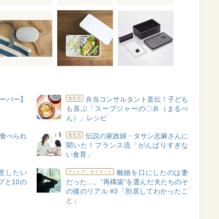
ーパー】
弁当コンサルタント直伝！子ども
食生活
も喜ぶ「スープジャーの〇弁（まるべ
ん）」レシピ
食べられ
伝説の家政婦・タサン志麻さんに
食生活
聞いた！フランス流「がんばりすぎな
い食育」
意したい
離婚を口にしたのは妻
ストレス・ダイエット
と10の
だった…。“再構築”を選んだ夫たちのそ
の後のリアル #3「別居してわかったこ
と」