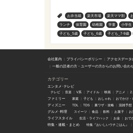
>
お弁当箱
楽天市場
楽天ママ割
ランチ
保育園
幼稚園
学童
小学生
子ども_5歳
子ども_6歳
子ども_7-9歳
会社案内
プライバシーポリシー
アクセスデータ
一般の読者の方・ユーザーの方からのお問い合わ
カテゴリー
エンタメ･テレビ
テレビ
音楽
V系
アイドル
映画
アニメ
2
ファミリー
家庭
子ども
おしゃれ
おでかけ・
ディズニー
TDL
TDS
裏ワザ・攻略
混雑予想
グルメ･料理
スイーツ
食品
飲料
お菓子
お
ライフスタイル
生活・ライフハック
お金
おで
特集
・
連載
・
まとめ
特集『おいしいウチごはん』