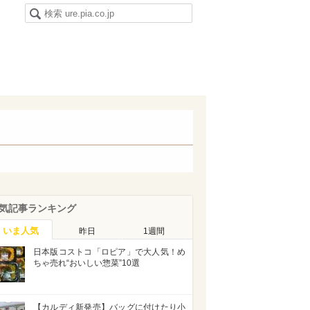
気記事ランキング
いま人気
昨日
1週間
日本版コストコ「ロピア」で大人気！め
ちゃ売れ“おいしい惣菜”10選
【カルディ新発売】バッグに付けたり小