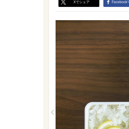
Xでシェア
Faceboo
<