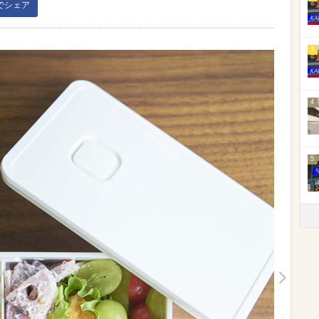
kでシェア
3
4
5