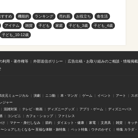
おすすめ
機能的
ランキング
売れ筋
お役立ち
食生活
アイテム
雑貨
子ども
家庭
子ども_3歳
子ども_4歳
子ども_10-12歳
の利用・著作権等
外部送信ポリシー
広告出稿・お取り組みのご相談・情報掲載
せ
.5次元ミュージカル
演劇
ニコ動
本・マンガ
ゲーム
イベント
アート
スポ
レジャー
混雑対策
テレビ・映画
ディズニーグッズ
アプリ・ゲーム
ディズニーパス
酒
コンビニ
カフェ・ショップ
ファミレス
かけ
マナー・身だしなみ
節約
ダイエット・健康
家電
文房具
雑貨
キッチ
〜シェアしたくなる〜 至福な体験・旅特集
ペット特集：ウチのかぞく
特集 カラダ