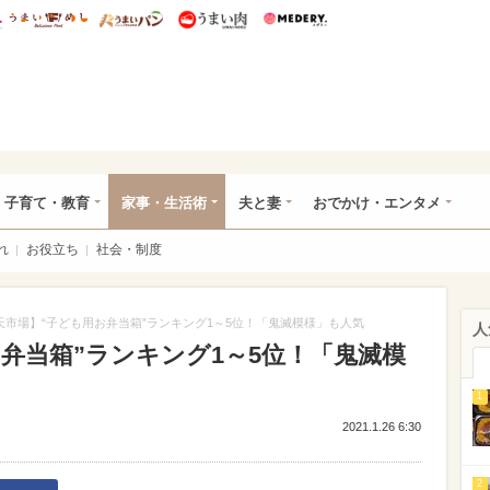
総研 ディズニー特集
mimot.
うまいめし
うまいパン
うまい肉
Medery.
ママ*
子育て・教育
家事・生活術
夫と妻
おでかけ・エンタメ
れ
お役立ち
社会・制度
天市場】“子ども用お弁当箱”ランキング1～5位！「鬼滅模様」も人気
人
弁当箱”ランキング1～5位！「鬼滅模
）
1
2021.1.26 6:30
2