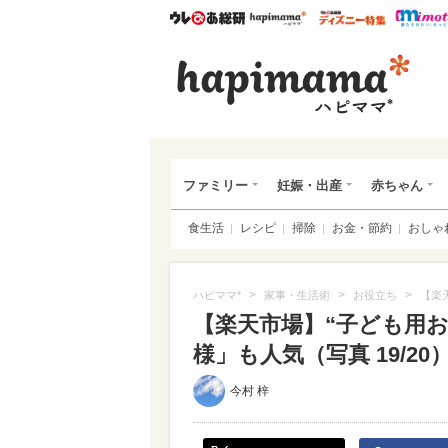
ウレぴあ総研
ハピママ*
ウレぴあ
ハピ
ファミリー
妊娠・出産
赤ちゃん
食生活
レシピ
掃除
お金・節約
おしゃ
>
>
>
ハピママ*
家事・生活術
お役立ち
【楽
【楽天市場】“子ども用お
様」も人気（写真 19/20
今村 梓