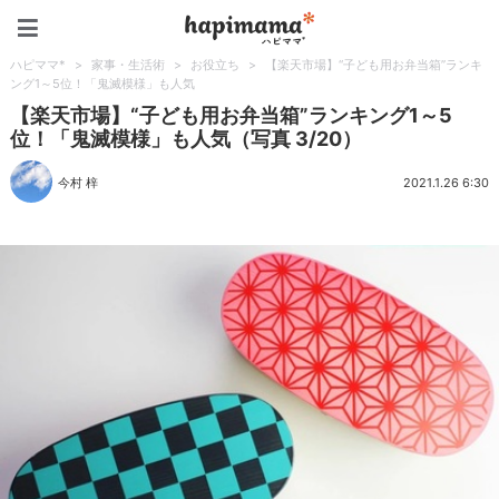
ハピママ*
ハピママ*
>
家事・生活術
>
お役立ち
>
【楽天市場】“子ども用お弁当箱”ランキ
ング1～5位！「鬼滅模様」も人気
【楽天市場】“子ども用お弁当箱”ランキング1～5
位！「鬼滅模様」も人気（写真 3/20）
今村 梓
2021.1.26 6:30