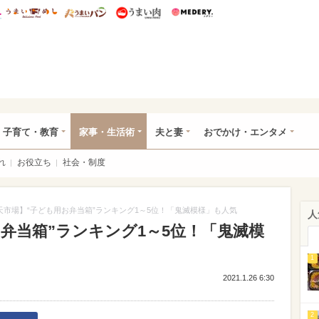
総研 ディズニー特集
mimot.
うまいめし
うまいパン
うまい肉
Medery.
ママ*
子育て・教育
家事・生活術
夫と妻
おでかけ・エンタメ
れ
お役立ち
社会・制度
天市場】“子ども用お弁当箱”ランキング1～5位！「鬼滅模様」も人気
人
弁当箱”ランキング1～5位！「鬼滅模
）
1
2021.1.26 6:30
2