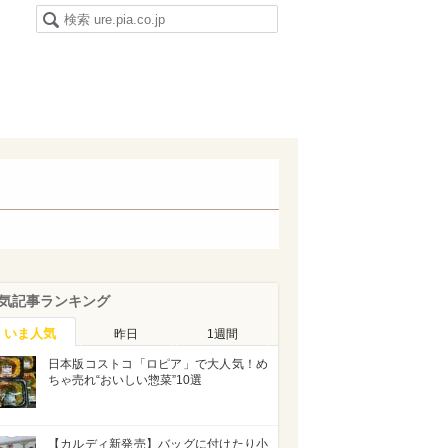
気記事ランキング
いま人気
昨日
1週間
日本版コストコ「ロピア」で大人気！め
ちゃ売れ“おいしい惣菜”10選
【カルディ新発売】バッグに付けたり小