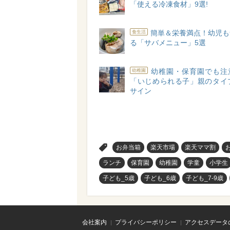
「使える冷凍食材」9選!
簡単＆栄養満点！幼児も
食生活
る「サバメニュー」5選
幼稚園・保育園でも注
幼稚園
「いじめられる子」親のタイプ
サイン
>
お弁当箱
楽天市場
楽天ママ割
ランチ
保育園
幼稚園
学童
小学生
子ども_5歳
子ども_6歳
子ども_7-9歳
会社案内
プライバシーポリシー
アクセスデータ