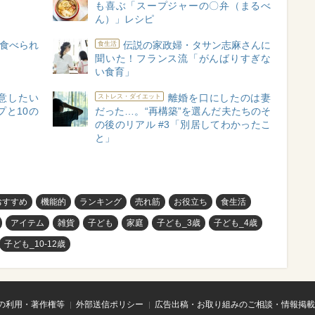
も喜ぶ「スープジャーの〇弁（まるべ
ん）」レシピ
食べられ
伝説の家政婦・タサン志麻さんに
食生活
聞いた！フランス流「がんばりすぎな
い食育」
意したい
離婚を口にしたのは妻
ストレス・ダイエット
と10の
だった…。“再構築”を選んだ夫たちのそ
の後のリアル #3「別居してわかったこ
と」
おすすめ
機能的
ランキング
売れ筋
お役立ち
食生活
アイテム
雑貨
子ども
家庭
子ども_3歳
子ども_4歳
子ども_10-12歳
の利用・著作権等
外部送信ポリシー
広告出稿・お取り組みのご相談・情報掲載