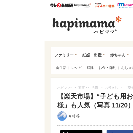
ウレぴあ総研
ハピママ*
ウレぴあ
ハピ
ファミリー
妊娠・出産
赤ちゃん
食生活
レシピ
掃除
お金・節約
おしゃ
>
>
>
ハピママ*
家事・生活術
お役立ち
【楽
【楽天市場】“子ども用お
様」も人気（写真 11/20
今村 梓