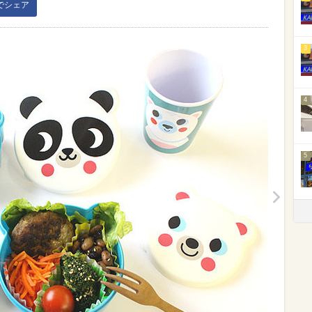
kでシェア
3
4
5