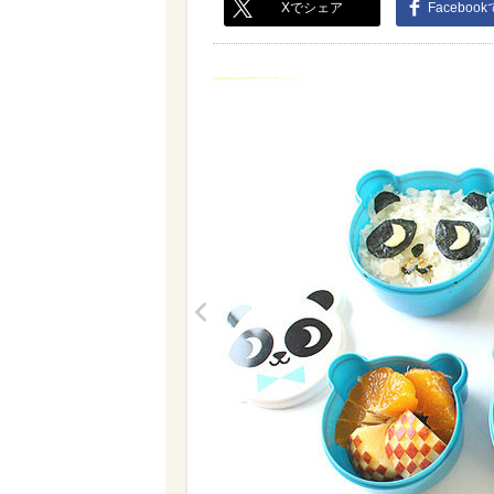
Xでシェア
Faceboo
<