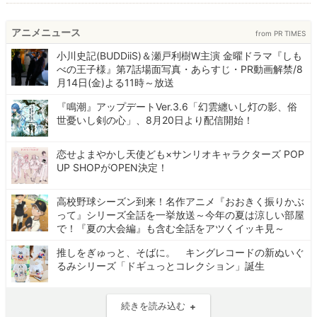
アニメニュース
from PR TIMES
小川史記(BUDDiiS)＆瀬戸利樹W主演 金曜ドラマ『しも
べの王子様』第7話場面写真・あらすじ・PR動画解禁/8
月14日(金)よる11時～放送
『鳴潮』アップデートVer.3.6「幻雲纏いし灯の影、俗
世憂いし剣の心」、8月20日より配信開始！
恋せよまやかし天使ども×サンリオキャラクターズ POP
UP SHOPがOPEN決定！
高校野球シーズン到来！名作アニメ『おおきく振りかぶ
って』シリーズ全話を一挙放送～今年の夏は涼しい部屋
で！『夏の大会編』も含む全話をアツくイッキ見～
推しをぎゅっと、そばに。 キングレコードの新ぬいぐ
るみシリーズ「ドギュっとコレクション」誕生
続きを読み込む