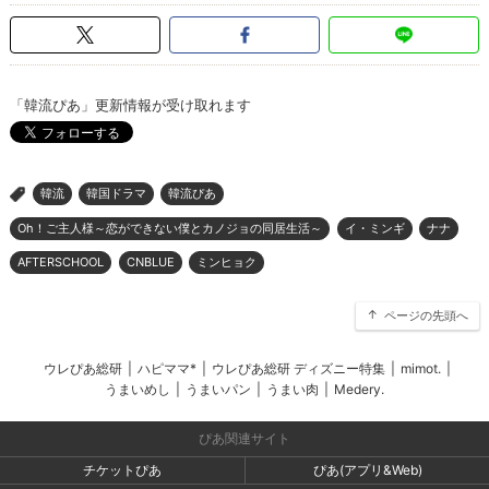
「韓流ぴあ」更新情報が受け取れます
韓流
韓国ドラマ
韓流ぴあ
>
Oh！ご主人様～恋ができない僕とカノジョの同居生活～
イ・ミンギ
ナナ
AFTERSCHOOL
CNBLUE
ミンヒョク
ページの先頭へ
ウレぴあ総研
|
ハピママ*
|
ウレぴあ総研 ディズニー特集
|
mimot.
|
うまいめし
|
うまいパン
|
うまい肉
|
Medery.
ぴあ関連サイト
チケットぴあ
ぴあ(アプリ&Web)