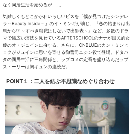
なく同居生活を始めるが……。
気難しくもどこかかわいらしいビスを『僕が見つけたシンデレ
ラ～Beauty Inside～』のイ・ミンギが演じ、『恋の始まりは出
馬から!? ～すべき就職はしないで出師表～』など、多数のドラ
マで幅広い演技を見せているAFTERSCHOOLのナナが国民的女
優のオ・ジュインに扮する。さらに、CNBLUEのカン・ミンヒ
ョクがジュインに思いを寄せる御曹司ユジン役で登場。ドタバ
タの同居生活に三角関係と、ラブコメの定番を盛り込んだラブ
ストーリーは胸キュンの連続だ。
POINT１：二人を結ぶ不思議なめぐり合わせ