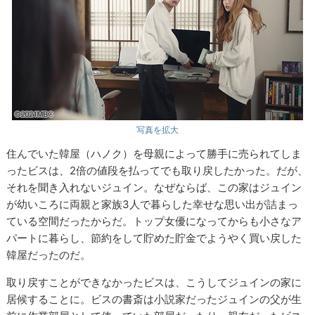
写真を拡大
住んでいた韓屋（ハノク）を母親によって勝手に売られてしま
ったビスは、2倍の値段を払ってでも取り戻したかった。だが、
それを聞き入れないジュイン。なぜならば、この家はジュイン
が幼いころに両親と家族3人で暮らした幸せな思い出が詰まっ
ている空間だったからだ。トップ女優になってからも小さなア
パートに暮らし、節約をして貯めた貯金でようやく買い戻した
韓屋だったのだ。
取り戻すことができなかったビスは、こうしてジュインの家に
居候することに。ビスの書斎は小説家だったジュインの父が生