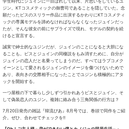
学生時代にジュインに一目ぼれして以来、片思いをしているユ
ジン。KTコスメティックの御曹司であることを隠していた。念
願だったビスのスリラー作品に出演するかわりにKTコスメティ
ックの専属モデルを諦めなければならなくなったジュインだっ
たが、そんな彼女の前にサプライズで現れ、モデルの契約を続
けると宣言する。
誠実で紳士的なユジンだが、ジュインのことになると大胆にな
ることも。ビスとジュインの同棲説をもみ消すために、自分が
ジュインの恋人だと名乗ってしまうのだ。すべてはラブコメク
イーンとして愛されるジュインのイメージを傷つけないためで
あり、表向きの交際相手になったことでユジンも積極的にアタ
ックを開始する。
一つ屋根の下で暮らし少しずつ引かれあうビスとジュイン、そ
して偽装恋人のユジン。複雑に絡み合う三角関係の行方は？
7月20日発売の雑誌『韓流ぴあ』8月号では、巻頭で同作をご紹
介。ぜひ、合わせてチェックを‼
『Oh！ご主人様～恋ができない僕とカノジョの同居生活～』