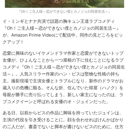
『Oh！ご主人様～恋ができない僕とカノジョの同居生活～』
イ・ミンギとナナ共演で話題の胸キュン王道ラブコメディ
『Oh！ご主人様～恋ができない僕とカノジョの同居生活～』
が、Amazon Prime Videoにて配信中。同作の見どころをピッ
クアップ！
恋愛に興味のないイケメンドラマ作家と恋愛ができないトップ
女優が、ひょんなことから一つ屋根の下に住むことになるラブ
コメディ『Oh！ご主人様～恋ができない僕とカノジョの同居生
活～』。人気スリラー作家のハン・ビスは堅物な性格の持ち
主。撮影現場で主演女優とトラブルになり、新作のドラマがお
蔵入りの危機に陥る。そんな折、住んでいた韓屋（ハノク）を
母親が勝手に売り払ってしまう。新しい家主になったのは、ラ
ブコメクイーンと呼ばれる女優のオ・ジュインだった。
ある日、以前からビスの作品に興味を持っていたジュインは、
主演の代役を引き受けることに。顔を合わせればけんかばかり
の二人だが、書斎でないと脚本が書けないビスのために、仕方