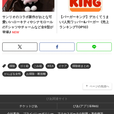
掃除
ゴミ箱
ごみ箱
IKEA
イケア
掃除術まとめ
>
がんばる女性
お掃除・断捨離
ページの先頭へ
ぴあ関連サイト
チケットぴあ
ぴあ(アプリ&Web)
会社案内
プライバシーポリシー
アクセスデータの利用・著作権等