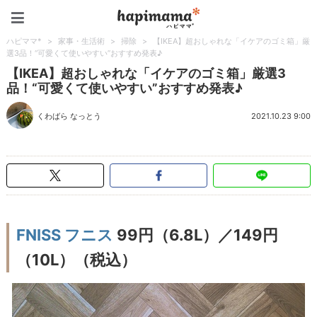
ハピママ*
ハピママ*
>
家事・生活術
>
掃除
>
【IKEA】超おしゃれな「イケアのゴミ箱」厳
選3品！“可愛くて使いやすい”おすすめ発表♪
【IKEA】超おしゃれな「イケアのゴミ箱」厳選3
品！“可愛くて使いやすい”おすすめ発表♪
くわばら なっとう
2021.10.23 9:00
FNISS フニス
99円（6.8L）／149円
（10L）（税込）