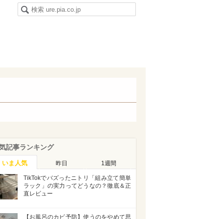
気記事ランキング
いま人気
昨日
1週間
TikTokでバズったニトリ「組み立て簡単
ラック」の実力ってどうなの？徹底＆正
直レビュー
【お風呂のカビ予防】使うのをやめて思