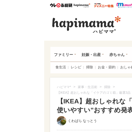
ウレぴあ総研
ハピママ*
ウレぴあ
ハピ
ファミリー
妊娠・出産
赤ちゃん
食生活
レシピ
掃除
お金・節約
おしゃ
>
>
>
ハピママ*
家事・生活術
掃除
【IKEA】超おしゃれな「イケアのゴミ箱」厳選3品
【IKEA】超おしゃれな
使いやすい”おすすめ発表
くわばら なっとう