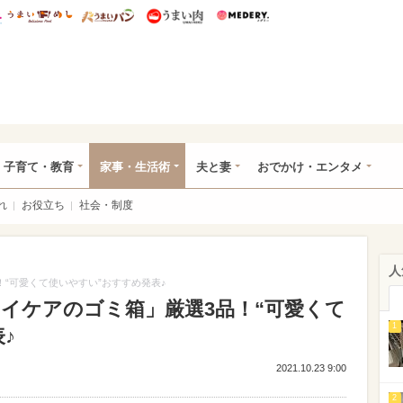
総研 ディズニー特集
mimot.
うまいめし
うまいパン
うまい肉
Medery.
ママ*
子育て・教育
家事・生活術
夫と妻
おでかけ・エンタメ
れ
お役立ち
社会・制度
人
！“可愛くて使いやすい”おすすめ発表♪
「イケアのゴミ箱」厳選3品！“可愛くて
1
♪
2021.10.23 9:00
2