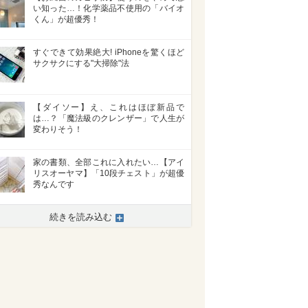
い知った…！化学薬品不使用の「バイオ
くん」が超優秀！
すぐできて効果絶大! iPhoneを驚くほど
サクサクにする"大掃除"法
【ダイソー】え、これはほぼ新品で
は…？「魔法級のクレンザー」で人生が
変わりそう！
家の書類、全部これに入れたい…【アイ
リスオーヤマ】「10段チェスト」が超優
秀なんです
続きを読み込む