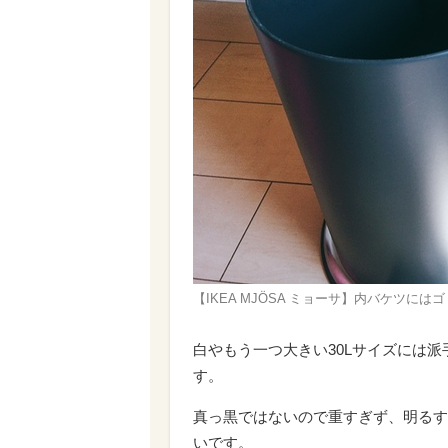
【IKEA MJÖSA ミョーサ】内バケツ
白やもう一つ大きい30Lサイズには
す。
真っ黒ではないので重すぎず、明るす
いです。