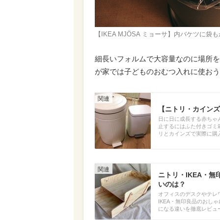
【IKEA MJÖSA ミョーサ】内バケツに袋
細長いフォルムで大容量なのに場所を
が家では子どものおむつ入れに使おう
【ニトリ・カインズ
日に日に成長する赤ちゃ
止するにはふた付きゴミ
リとカインズで実際に購
ニトリ・IKEA・
いのは？
オフィスのデスクやテレ
IKEA・無印良品のお
になる違いを徹底レビュ