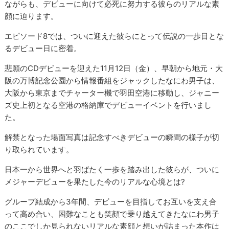
ながらも、デビューに向けて必死に努力する彼らのリアルな素
顔に迫ります。
エピソード8では、ついに迎えた彼らにとって伝説の一歩目とな
るデビュー日に密着。
悲願のCDデビューを迎えた11月12日（金）、早朝から地元・大
阪の万博記念公園から情報番組をジャックしたなにわ男子は、
大阪から東京までチャーター機で羽田空港に移動し、ジャニー
ズ史上初となる空港の格納庫でデビューイベントを行いまし
た。
解禁となった場面写真は記念すべきデビューの瞬間の様子が切
り取られています。
日本一から世界へと羽ばたく一歩を踏み出した彼らが、ついに
メジャーデビューを果たした今のリアルな心境とは?
グループ結成から3年間、デビューを目指してお互いを支え合
って高め合い、困難なことも笑顔で乗り越えてきたなにわ男子
のここでしか見られないリアルな素顔と想いが詰まった本作は