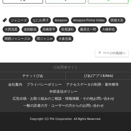
ジャニーズ
なにわ男子
Amazon
Amazon Prime Video
西畑大吾
>
大西流星
道枝駿佑
高橋恭平
長尾謙杜
藤原丈一郎
大橋和也
関西ジャニーズJr.
関ジャニ∞
大倉忠義
ページの先頭へ
ぴあ関連サイト
チケットぴあ
ぴあ(アプリ&Web)
会社案内
プライバシーポリシー
アクセスデータの利用・著作権等
外部送信ポリシー
広告出稿・お取り組みのご相談・情報掲載・その他お問い合わせ
一般の読者の方・ユーザーの方からのお問い合わせ
Copyright (C) PIA Corporation. All Rights Reserved.