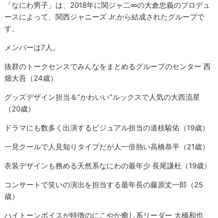
「なにわ男子」は、2018年に関ジャ二∞の大倉忠義のプロデュ
ースによって、関西ジャニーズ Jr.から結成されたグループで
す。
メンバーは7人。
抜群のトークセンスでみんなをまとめるグループのセンター 西
畑大吾（24歳）
グッズデザイン担当＆“かわいい”ルックスで人気の大西流星
（20歳）
ドラマにも数多く出演するビジュアル担当の道枝駿佑（19歳）
一見クールで人見知りタイプだが人一倍熱い高橋恭平（21歳）
衣装デザインも務める天然系なにわの最年少 長尾謙杜（19歳）
コンサートで笑いの演出を担当する最年長の藤原丈一郎（25
歳）
ハイトーンボイスが特徴のにこやか癒し系リーダー 大橋和也