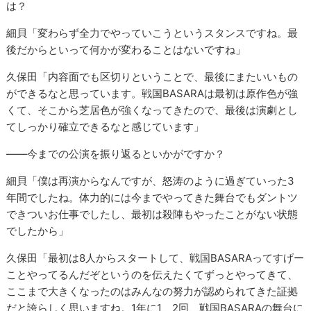
は？
細貝「変わらず全力でやっていこうというスタンスですね。最
後だからといって何かが変わることはないですね」
久保田「内容面でも区切りということで、最後にまたいいもの
ができるなと思っています。戦国BASARAは最初は原作色が強
くて、そこから芝居色が強くなってきたので、最後は演劇とし
てしっかり確立できるなと感じています」
――今までの公演を振り返るといかがですか？
細貝「僕は再演からなんですが、怒涛のように過ぎていった3
年間でしたね。体力的には今までやってきた舞台でもダントツ
できついお仕事でしたし、最初は殺陣もやったことがない状態
でしたから」
久保田「最初は8人からスタートして、戦国BASARAってすげー
ことやってるんだぞというのを伝えたくてずっとやってきて、
ここまで大きくなったのはみんなの努力が認められてきた証拠
だと誇らしく思いますね。1年に1、2回、戦国BASARAの舞台に