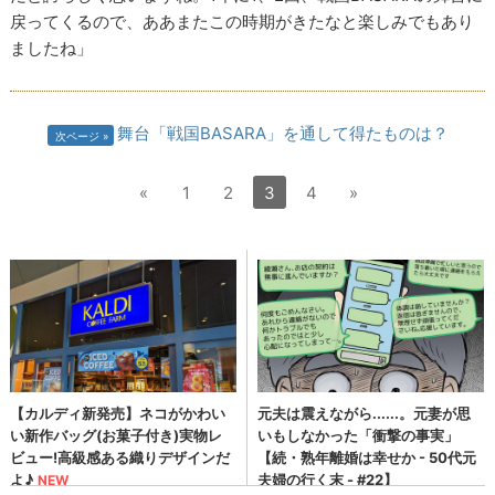
戻ってくるので、ああまたこの時期がきたなと楽しみでもあり
ましたね」
舞台「戦国BASARA」を通して得たものは？
次ページ
«
1
2
3
4
»