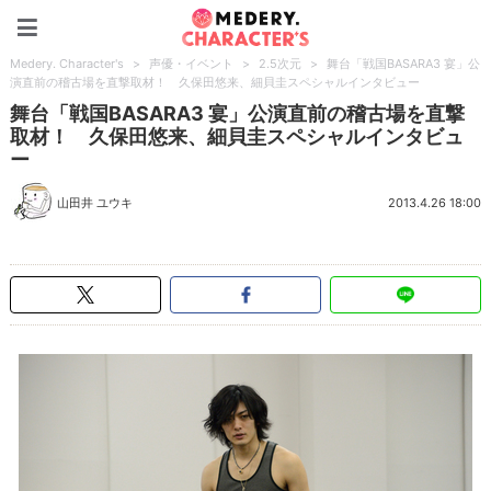
Medery. Character's
Medery. Character's
>
声優・イベント
>
2.5次元
>
舞台「戦国BASARA3 宴」公
演直前の稽古場を直撃取材！ 久保田悠来、細貝圭スペシャルインタビュー
舞台「戦国BASARA3 宴」公演直前の稽古場を直撃
取材！ 久保田悠来、細貝圭スペシャルインタビュ
ー
山田井 ユウキ
2013.4.26 18:00