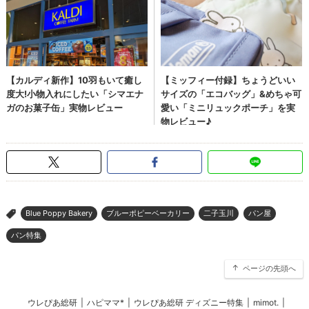
Blue Poppy Bakery
ブルーポピーベーカリー
二子玉川
パン屋
>
パン特集
ページの先頭へ
ウレぴあ総研
|
ハピママ*
|
ウレぴあ総研 ディズニー特集
|
mimot.
|