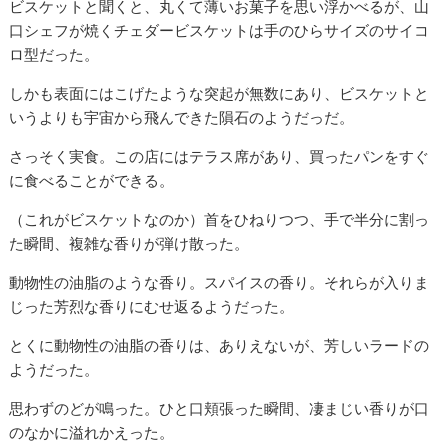
ビスケットと聞くと、丸くて薄いお菓子を思い浮かべるが、山
口シェフが焼くチェダービスケットは手のひらサイズのサイコ
ロ型だった。
しかも表面にはこげたような突起が無数にあり、ビスケットと
いうよりも宇宙から飛んできた隕石のようだっだ。
さっそく実食。この店にはテラス席があり、買ったパンをすぐ
に食べることができる。
（これがビスケットなのか）首をひねりつつ、手で半分に割っ
た瞬間、複雑な香りが弾け散った。
動物性の油脂のような香り。スパイスの香り。それらが入りま
じった芳烈な香りにむせ返るようだった。
とくに動物性の油脂の香りは、ありえないが、芳しいラードの
ようだった。
思わずのどが鳴った。ひと口頬張った瞬間、凄まじい香りが口
のなかに溢れかえった。