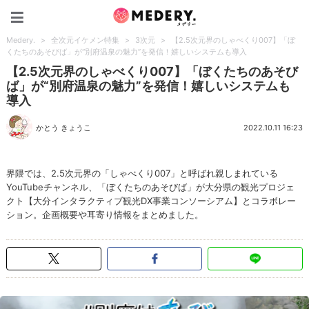
Medery.
Medery.
>
全次元イケメン特集
>
3次元
>
【2.5次元界のしゃべくり007】「ぼ
くたちのあそびば」が“別府温泉の魅力”を発信！嬉しいシステムも導入
【2.5次元界のしゃべくり007】「ぼくたちのあそび
ば」が“別府温泉の魅力”を発信！嬉しいシステムも
導入
かとう きょうこ
2022.10.11 16:23
界隈では、2.5次元界の「しゃべくり007」と呼ばれ親しまれている
YouTubeチャンネル、「ぼくたちのあそびば」が大分県の観光プロジェ
クト【大分インタラクティブ観光DX事業コンソーシアム】とコラボレー
ション。企画概要や耳寄り情報をまとめました。