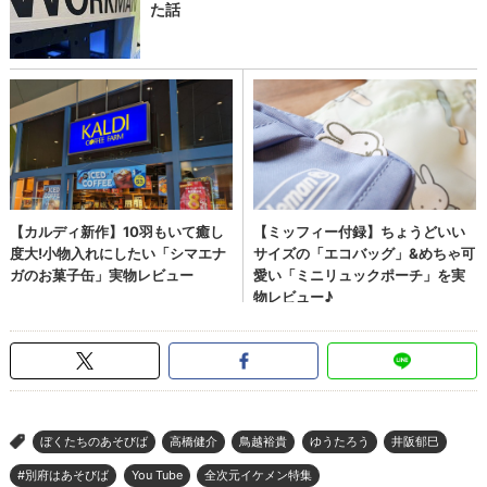
ぼくたちのあそびば
高橋健介
鳥越裕貴
ゆうたろう
井阪郁巳
>
#別府はあそびば
You Tube
全次元イケメン特集