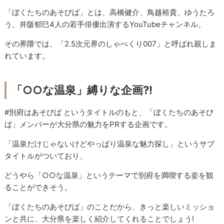
「ぼくたちのあそびば」とは、高橋健介、鳥越裕貴、ゆうたろ
う、井阪郁巳4人の若手俳優出演するYouTubeチャンネル。
その界隈では、「2.5次元界のしゃべくり007」と呼ばれ親しま
れています。
「○○な温泉」縛りな企画?!
#別府はあそびば というタイトルのもと、「ぼくたちのあそび
ば」メンバーが大分県の魅力をPRする企画です。
「温泉だけじゃないけどやっぱり温泉な魅力探し」というサブ
タイトルがついており、
どうやら「○○な温泉」というテーマで別府を満喫する姿を観
ることができそう。
「ぼくたちのあそびば」のことだから、きっと楽しいミッショ
ンと共に、大分県を楽しく紹介してくれることでしょう!