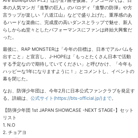
Are Bulletproof Pt.2』ほか全7曲を披露。アンコールでは、日
本の人気マンガ『進撃の巨人』のパロディ『進撃の防弾』や方
言ラップが楽しい『八道江山』などで盛り上げた。重厚感のあ
るハードな楽曲に、完成度の高いダンスとラップで魅せ、新人
らしからぬ堂々としたパフォーマンスにファンは終始大興奮だ
った。
最後に、RAP MONSTERは「今年の目標は、日本でアルバムを
出すこと」と宣言し、J-HOPEは「もっとたくさん日本で活動
する予定なので期待していてください」と呼びかけ、「今年も
ハッピーな1年になりますように！」とコメントし、イベントの
幕を閉じた。
なお、防弾少年団は、今年2月に日本公式ファンクラブを発足す
る。詳細は、
公式サイト(https://bts-official.jp/)まで
。
【防弾少年団 1st JAPAN SHOWCASE -NEXT STAGE-】セット
リスト
1. N.O
2. チョアヨ