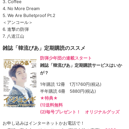
3. Coffee
4. No More Dream
5. We Are Bulletproof Pt.2
＜アンコール＞
6. 進撃の防弾
7. 八道江山
雑誌「韓流ぴあ」定期購読のススメ
防弾少年団の連載スタート
雑誌「韓流ぴあ」定期購読サービスはいか
が？
1年購読 12冊 1万1760円(税込)
半年購読 6冊 5880円(税込)
★特典★
(1)送料無料
(2)毎号プレゼント！ オリジナルグッズ
お申し込みはインターネットかお電話で！