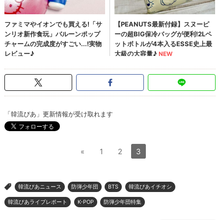
「韓流ぴあ」更新情報が受け取れます
«
1
2
3
韓流ぴあニュース
防弾少年団
BTS
韓流ぴあイチオシ
>
韓流ぴあライブレポート
K-POP
防弾少年団特集