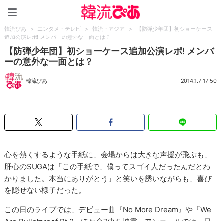
韓流ぴあ
韓流ぴあ
>
エンタメ・テレビ
>
韓流・アジア
>
【防弾少年団】初ショーケース
追加公演レポ! メンバーの意外な一面とは？
【防弾少年団】初ショーケース追加公演レポ! メンバ
ーの意外な一面とは？
韓流ぴあ
2014.1.7 17:50
心を熱くするような手紙に、会場からは大きな声援が飛ぶも、
肝心のSUGAは「この手紙で、僕ってスゴイ人だったんだとわ
かりました。本当にありがとう」と笑いを誘いながらも、喜び
を隠せない様子だった。
この日のライブでは、デビュー曲『No More Dream』や『We