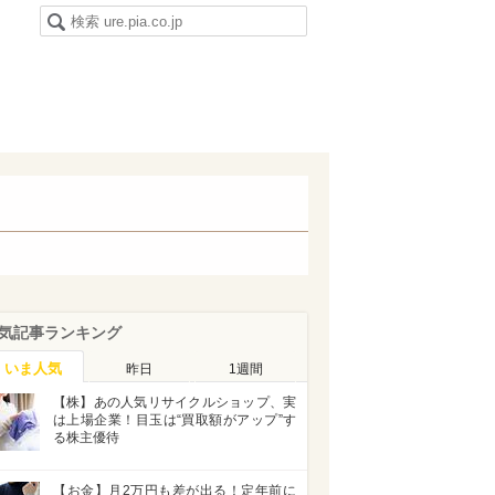
気記事ランキング
いま人気
昨日
1週間
【株】あの人気リサイクルショップ、実
は上場企業！目玉は“買取額がアップ”す
る株主優待
【お金】月2万円も差が出る！定年前に