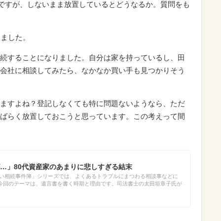
登記ですが、しないまま放置しているとどうなるか。質問をも
きました。
続することになりました。自分は家を持っているし、田
会社に相談してみたら、なかなか買い手も見つかりそう
ますよね？登記しなくても特に問題ないようなら、ただ
ばらく放置しておこうと思っています。この考えって間
…」80代資産家のあまりに悲しすぎる結末
～い相続事件簿」シリーズでは、よくあるトラブルにまつわる相談事などに
今回のテーマは、遺言書を書く時期と理由です。司法書士の太田垣章子氏が
。