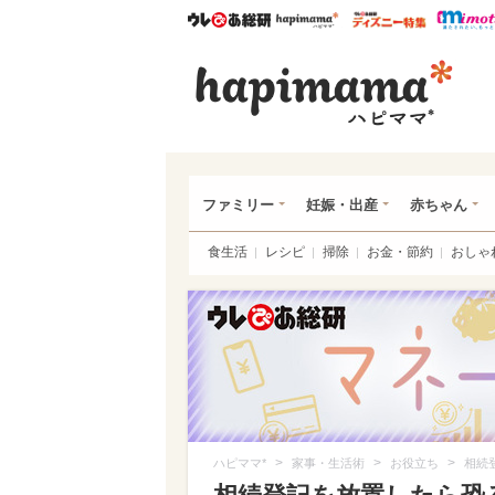
ウレぴあ総研
ハピママ*
ウレぴあ
ハピ
ファミリー
妊娠・出産
赤ちゃん
食生活
レシピ
掃除
お金・節約
おしゃ
>
>
>
ハピママ*
家事・生活術
お役立ち
相続