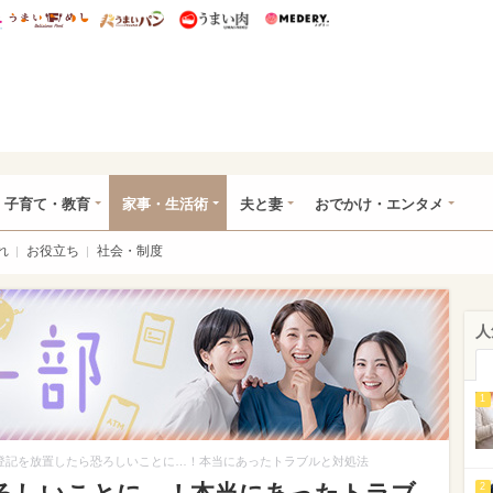
総研 ディズニー特集
mimot.
うまいめし
うまいパン
うまい肉
Medery.
ママ*
子育て・教育
家事・生活術
夫と妻
おでかけ・エンタメ
れ
お役立ち
社会・制度
人
1
登記を放置したら恐ろしいことに…！本当にあったトラブルと対処法
2