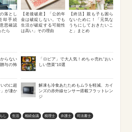
の落とし
【老後破産】「公的年
【終活】親も子も困ら
売却手続
金は破綻しない。でも
ないために！「元気な
意思確認
生活が破綻する可能性
うちにしておきたいこ
ったら
は高い」その理由
と」まとめ
かからない
「ロピア」で大人気！めちゃ売れ“おい
い贈与の怖
しい惣菜”10選
ないのに超
解凍も冷食あたためもムラを軽減、カイ
ン」が凄か
ンズの赤外線センサー搭載フラットレン
ジ
らし
生活
相続会議
税理士
弁護士
司法書士