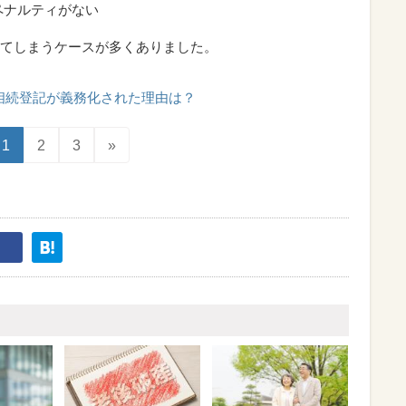
ペナルティがない
てしまうケースが多くありました。
相続登記が義務化された理由は？
1
2
3
»