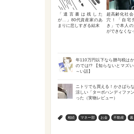
「遺言書は残した
超高齢化社会
が…」80代資産家のあ
穴！「自宅
まりに悲しすぎる結末
き」で本人の
ができなくな
年110万円以下なら贈与税は
のでは!? 【知らないとマズ
～い話】
ニトリでも買える！かさばら
涼しい「ターボハンディファ
った（実物レビュー）
>
相続
マネー部
お金
不動産
暮