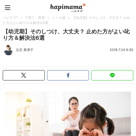
ハピママ*
ハピママ*
>
子育て・教育
>
１〜３歳
>
【幼児期】そのしつけ、大丈夫？ 止め
た方がよい叱り方＆解決法6選
【幼児期】そのしつけ、大丈夫？ 止めた方がよい叱
り方＆解決法6選
立石 美津子
2018.7.24 6:30