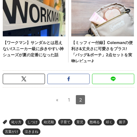
«
1
2
叱り方
しつけ
幼児期
子育て
育児
怒鳴る
叩く
親子
>
言葉がけ
泣きまね