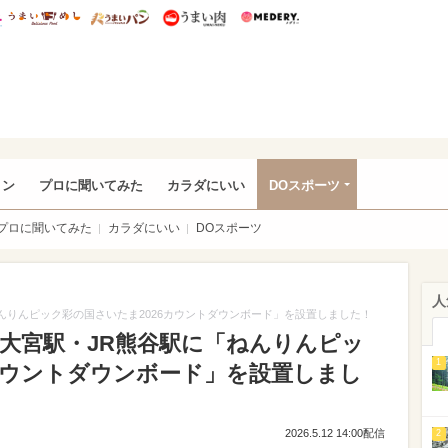
総研 ディズニー特集
mimot.
うまいめし
うまいパン
うまい肉
Medery.
rful
ョン
プロに聞いてみた
カラダにいい
DOスポーツ
プロに聞いてみた
カラダにいい
DOスポーツ
人
ねんりんピック彩の国さいたま2026カウントダウンボード」を設置しました！
R大宮駅・JR熊谷駅に「ねんりんピッ
1
6カウントダウンボード」を設置しまし
2026.5.12 14:00配信
2